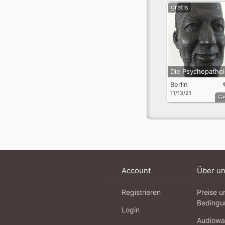
gratis
Berlin
11/13/21
G
Account
Über u
Registrieren
Preise u
Bedingu
Login
Audiowa