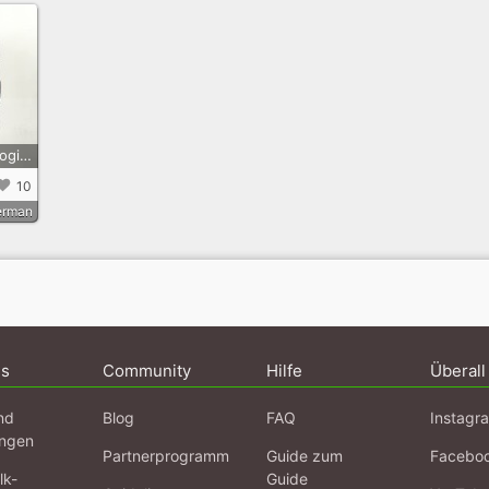
Die Psychopathologie des Alfred D.- eine Dokufiktion
10
erman
ns
Community
Hilfe
Überall
nd
Blog
FAQ
Instagr
ngen
Partnerprogramm
Guide zum
Facebo
lk-
Guide