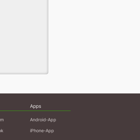
Apps
am
Android-App
ok
iPhone-App