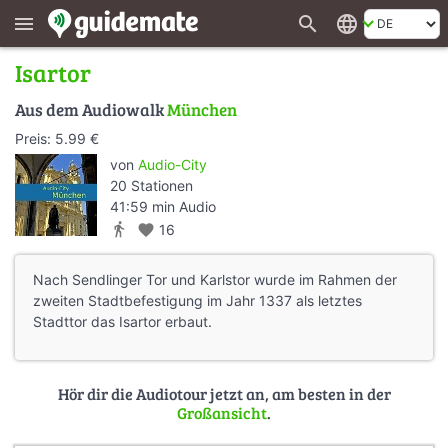
search
language
menu
Isartor
Aus dem Audiowalk
München
Preis: 5.99 €
von
Audio-City
20 Stationen
41:59 min Audio
directions_walk
favorite
16
Nach Sendlinger Tor und Karlstor wurde im Rahmen der
zweiten Stadtbefestigung im Jahr 1337 als letztes
Stadttor das Isartor erbaut.
Hör dir die Audiotour jetzt an, am besten in der
Großansicht
.