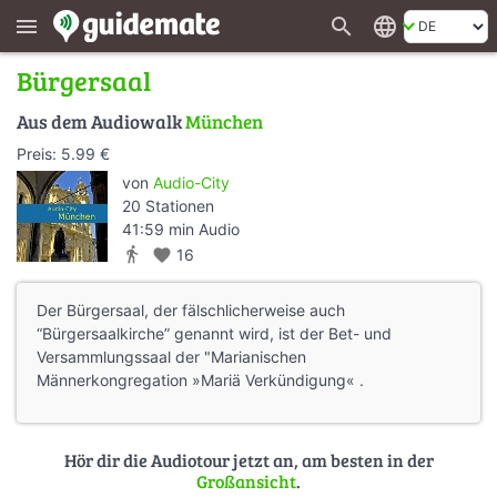
search
language
menu
Bürgersaal
Aus dem Audiowalk
München
Preis: 5.99 €
von
Audio-City
20 Stationen
41:59 min Audio
directions_walk
favorite
16
Der Bürgersaal, der fälschlicherweise auch
“Bürgersaalkirche” genannt wird, ist der Bet- und
Versammlungssaal der "Marianischen
Männerkongregation »Mariä Verkündigung« .
Hör dir die Audiotour jetzt an, am besten in der
Großansicht
.