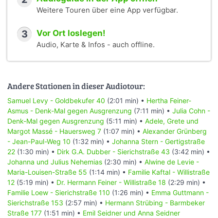
Weitere Touren über eine App verfügbar.
3
Vor Ort loslegen!
Audio, Karte & Infos - auch offline.
Andere Stationen in dieser Audiotour:
Samuel Levy - Goldbekufer 40
(2:01 min) •
Hertha Feiner-
Asmus - Denk-Mal gegen Ausgrenzung
(7:11 min) •
Julia Cohn -
Denk-Mal gegen Ausgrenzung
(5:11 min) •
Adele, Grete und
Margot Massé - Hauersweg 7
(1:07 min) •
Alexander Grünberg
- Jean-Paul-Weg 10
(1:32 min) •
Johanna Stern - Gertigstraße
22
(1:30 min) •
Dirk G.A. Dubber - Sierichstraße 43
(3:42 min) •
Johanna und Julius Nehemias
(2:30 min) •
Alwine de Levie -
Maria-Louisen-Straße 55
(1:14 min) •
Familie Kaftal - Willistraße
12
(5:19 min) •
Dr. Hermann Feiner - Willistraße 18
(2:29 min) •
Familie Loew - Sierichstraße 110
(1:26 min) •
Emma Guttmann -
Sierichstraße 153
(2:57 min) •
Hermann Strübing - Barmbeker
Straße 177
(1:51 min) •
Emil Seidner und Anna Seidner