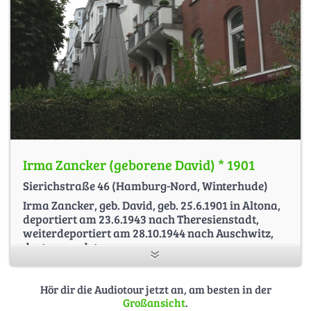
Irma Zancker (geborene David) * 1901
Sierichstraße 46 (Hamburg-Nord, Winterhude)
Irma Zancker, geb. David, geb. 25.6.1901 in Altona,
deportiert am 23.6.1943 nach Theresienstadt,
weiterdeportiert am 28.10.1944 nach Auschwitz,
dort ermordet
Siehe auch:
http://www.ajr.org.uk/index.cfm/section.journal/issue.Oct06/art
Hör dir die Audiotour jetzt an, am besten in der
(A Stolperstein for Irma Zancker at AJR Oct 2006 Journal)
Großansicht
.