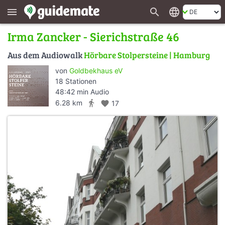
search
language
menu
Irma Zancker - Sierichstraße 46
Aus dem Audiowalk
Hörbare Stolpersteine | Hamburg
von
Goldbekhaus eV
18 Stationen
48:42 min Audio
directions_walk
6.28 km
favorite
17