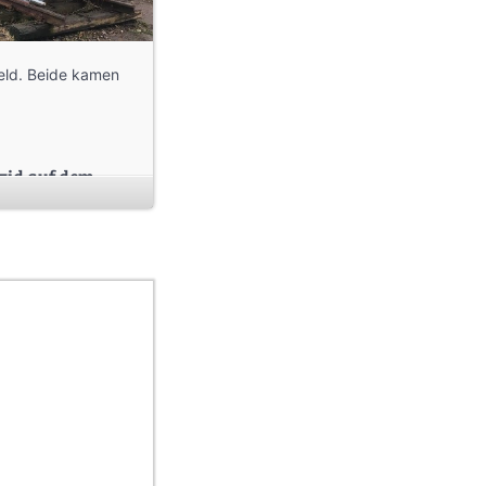
eld. Beide kamen
izid auf dem
 von Hermann
 in Bad Harzburg.
Lehrerin, unter
rtsteil
nge und Marion
hult. Die Ehe war
 Mutter. Da sie
huldienst
rtha Feiner als
rsuchte sie ihren
ebensmut und