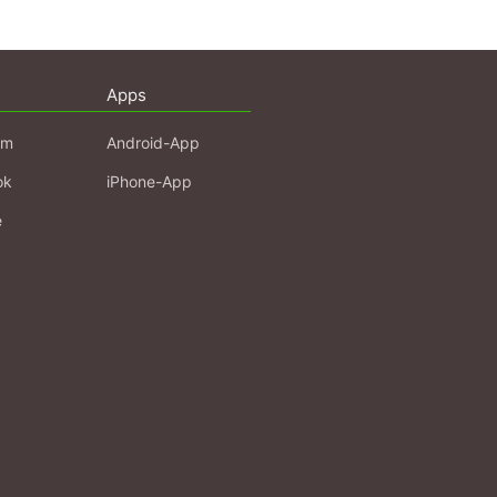
nd. 4. aktual.
r 1939-Dezember
Apps
stellt von
r. Inge Flehmig,
am
Android-App
ok
iPhone-App
e