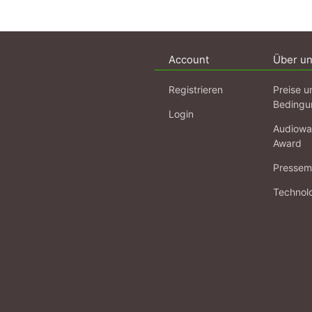
© Ulrike Sparr
Quellen: Rita Bake
Aufl., Hamburg 200
Account
Über u
1942, Frankfurt 19
Schülerinnen und S
August 2008. (S.8
Registrieren
Preise u
Bedingu
Login
Audiowa
Award
Pressema
Technol