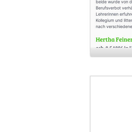
beide wurde von de
Berufsverbot verhä
Lehrerinnen erfuhr
Kollegium und lit
nach verschiedene
Hertha Feine
geb. 8.5.1896 i
Transport nach
Hertha Feiner war
Feiner. Sie studier
1924 kehrte sie na
anderem ab 1930 a
Jarrestadt.
1924 heiratete sie
kamen 1925 und 19
nicht glücklich un
jüdischer Herkunf
entlassen, auch ih
Hilfslehrerin an d
Töchtern ein unbe