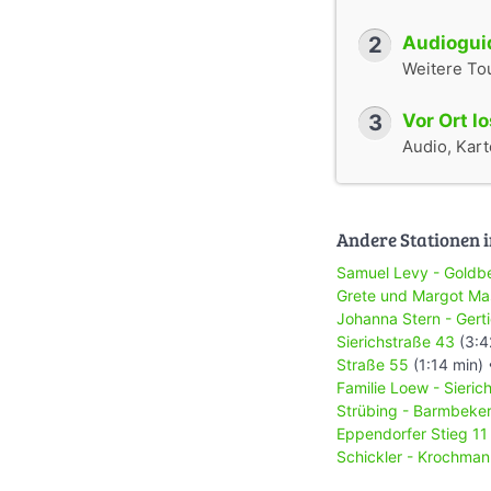
Lehrer und Lehreri
daraufhin zur Arbe
2
Audioguid
Administrativen V
Weitere To
erreichen, dass zu
Deportation durch d
3
Vor Ort l
von Harald Barusch
Audio, Karte
zu behindern oder 
Umwegen zukommen 
kommen und zwar so
oder einer von Euc
Andere Stationen i
meinen Erkundigun
nicht gelingt, uns 
Samuel Levy - Goldb
Anfang 1943 unter
Grete und Margot Ma
Hertha Feiner und 
Johanna Stern - Gert
Am 10. März 1943 
Sierichstraße 43
(3:4
Auschwitz geschick
Straße 55
(1:14 min)
befreundeter Apot
Familie Loew - Sieric
Seit 1992 ist ihr 
Strübing - Barmbeker
Meerweinstraße er
Eppendorfer Stieg 11
ihre ebenfalls ermo
Schickler - Krochman
(Textauswahl geles