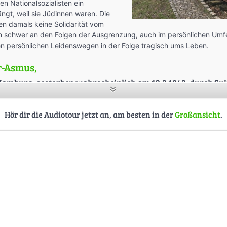
n Nationalsozialisten ein
ngt, weil sie Jüdinnen waren. Die
en damals keine Solidarität vom
ten schwer an den Folgen der Ausgrenzung, auch im persönlichen Umf
n persönlichen Leidenswegen in der Folge tragisch ums Leben.
r-Asmus,
n Hamburg, gestorben wahrscheinlich am 12.3.1943, durch Su
 Auschwitz
 die Tochter des bekannten Pädagogen Josef Feiner und Schwester
Hör dir die Audiotour jetzt an, am besten in der
Großansicht
.
te Pädagogik und erhielt ihre erste Anstellung 1923 in einem Internat
ch Hamburg zurück und arbeitete hier an verschiedenen Schulen als 
n der neu eröffneten Reformschule Meerweinstraße im Winterhuder O
 den nicht-jüdischen Verleger Johannes Asmus. Die beiden Töchter I
27 zur Welt, Inge wurde 1931 an der Schule Meerweinstraße eingesc
d wurde Anfang 1933 geschieden, die Kinder blieben zunächst bei der
t war, wurde Hertha Feiner Anfang April 1933 aus dem Hamburger Sc
re Tochter Inge wurde der Schule verwiesen. Bald darauf arbeitete He
er jüdischen Schule Johnsallee. Trotz der widrigen Lebensumstände ve
schwertes Aufwachsen zu sichern. Und strahlte ihnen gegenüber L