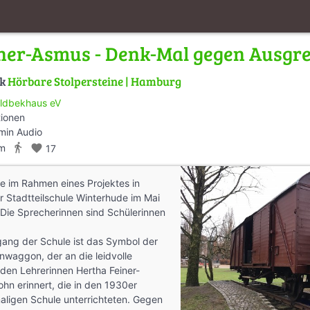
ner-Asmus - Denk-Mal gegen Ausgr
lk
Hörbare Stolpersteine | Hamburg
ldbekhaus eV
tionen
min Audio
directions_walk
km
favorite
17
e im Rahmen eines Projektes in
r Stadtteilschule Winterhude im Mai
Die Sprecherinnen sind Schülerinnen
ang der Schule ist das Symbol der
nwaggon, der an die leidvolle
den Lehrerinnen Hertha Feiner-
hn erinnert, die in den 1930er
aligen Schule unterrichteten. Gegen