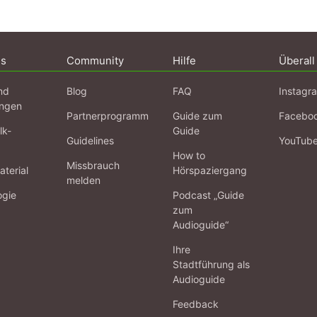
, Wer stekct dahinder? Hamburgs Straßen, die nach Frauen benannt si
5; Hertha Feiner, Vor der Deportation, Briefe an die Töchter Janua
ns
Community
Hilfe
Überall
93; Hertha Feiner-Asmus (Dokumentation einiger Briefe, zusammenge
chülern der Schule Meerweinstraße, ca. 1990); Auskünfte von Frau D
0ff)
nd
Blog
FAQ
Instagr
ngen
Partnerprogramm
Guide zum
Facebo
lk-
Guide
Guidelines
YouTub
How to
Missbrauch
terial
Hörspaziergang
melden
ogie
Podcast „Guide
zum
Audioguide“
Ihre
Stadtführung als
Audioguide
Feedback