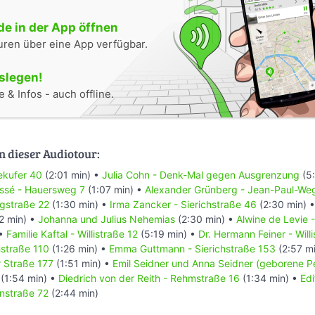
nnen entlassen werden mussten. Im November 1941 traf dies auch He
it in der jüdischen Gemeinde zwangsverpflichtet wurde. Dort musste 
e in der App öffnen
orbereitungen der Deportationen mitarbeiten. Seit dem Sommer 1942 
uren über eine App verfügbar.
mindest die jüngere ihrer Töchter zu ihr zurückkehrte, da sie sich Sc
as „halbjüdische“ Kinder erhoffte. Gleichzeitig erkannte sie, dass ih
oslegen!
ke, dem Internatsleiter in der Schweiz, versuchte, ihren Briefkontak
 & Infos - auch offline.
gar zu unterbinden. In einem geradezu verzweifelten Brief, den sie i
ließ, schrieb sie: „Wenn ihr mich wiedersehen wollt, muss eine von
 schnell wie möglich. Dringt in Harald (Baruschke), daß er Euch ei
h; und es gibt Visen, besonders für Euch, da Vati Soldat ist, er muss 
n dieser Audiotour:
gen nach und nach meiner Meinung liegt es an seinem Wollen. … wen
wiederzusehen, so ist keinerlei Hoffnung für später. Nur die Tat bewei
ekufer 40
(2:01 min) •
Julia Cohn - Denk-Mal gegen Ausgrenzung
(5:
banden der Vater und seine zweite Frau Hermine Asmus jeden Brief
ssé - Hauersweg 7
(1:07 min) •
Alexander Grünberg - Jean-Paul-We
ihren Kindern, ihre letzten Briefe aus Berlin wurden den Mädchen vor
igstraße 22
(1:30 min) •
Irma Zancker - Sierichstraße 46
(2:30 min) 
wurde Hertha Feiner verhaftet und am 12. März 1943 auf den Trans
2 min) •
Johanna und Julius Nehemias
(2:30 min) •
Alwine de Levie 
t. Während der Zugfahrt nahm sie sich das Leben mit einer Zyankalik
 •
Familie Kaftal - Willistraße 12
(5:19 min) •
Dr. Hermann Feiner - Will
heker beschafft hatte.
hstraße 110
(1:26 min) •
Emma Guttmann - Sierichstraße 153
(2:57 m
in der Jarrestadt der „Hertha-Feiner-Asmus-Stieg“ gewidmet. An der S
 Straße 177
(1:51 min) •
Emil Seidner und Anna Seidner (geborene P
innern eine Gedenktafel und das „Denk-Mal gegen Ausgrenzung“ an 
(1:54 min) •
Diedrich von der Reith - Rehmstraße 16
(1:34 min) •
Ed
rdete Kollegin Julia Cohn.
nstraße 72
(2:44 min)
en von: Charlotta, Lisa, Sarah)