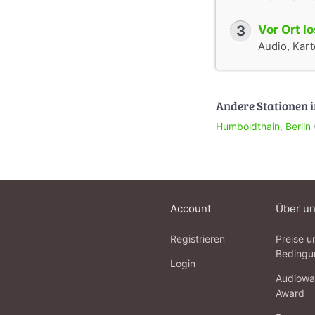
3
Vor Ort l
Audio, Karte
Andere Stationen i
Humboldthain, Berlin
Account
Über u
Registrieren
Preise u
Bedingu
Login
Audiowa
Award