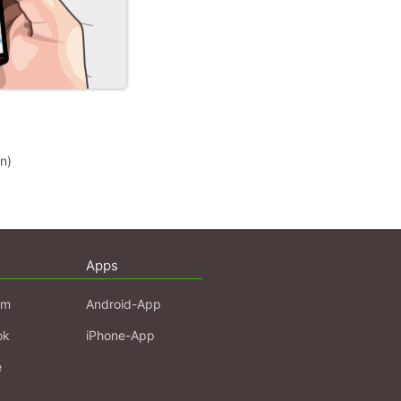
n)
Apps
am
Android-App
ok
iPhone-App
e