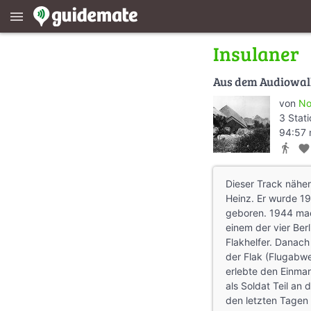
menu
Insulaner
Aus dem Audiowa
von
No
3 Stat
94:57 
directions_walk
favorite
Dieser Track näher
Heinz. Er wurde 19
geboren. 1944 mac
einem der vier Ber
Flakhelfer. Danach
der Flak (Flugabwe
erlebte den Einma
als Soldat Teil an
den letzten Tagen 