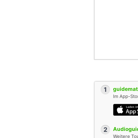
1
guidemate
Im App-Stor
2
Audioguid
Weitere To