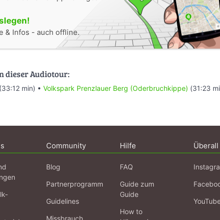
oslegen!
 & Infos - auch offline.
n dieser Audiotour:
(33:12 min) •
Volkspark Prenzlauer Berg (Oderbruchkippe)
(31:23 mi
ns
Community
Hilfe
Überall
nd
Blog
FAQ
Instagr
ngen
Partnerprogramm
Guide zum
Facebo
lk-
Guide
Guidelines
YouTub
How to
Missbrauch