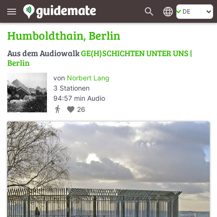
search
language
menu
Humboldthain, Berlin
Aus dem Audiowalk
GE(H)SCHICHTEN UNTER UNS |
Berlin
von
Norbert Lang
3 Stationen
94:57 min Audio
directions_walk
favorite
26