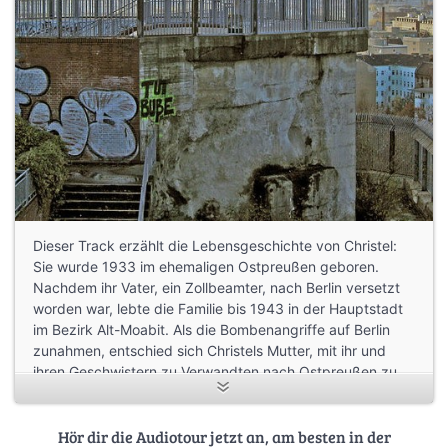
Dieser Track erzählt die Lebensgeschichte von Christel:
Sie wurde 1933 im ehemaligen Ostpreußen geboren.
Nachdem ihr Vater, ein Zollbeamter, nach Berlin versetzt
worden war, lebte die Familie bis 1943 in der Hauptstadt
im Bezirk Alt-Moabit. Als die Bombenangriffe auf Berlin
zunahmen, entschied sich Christels Mutter, mit ihr und
ihren Geschwistern zu Verwandten nach Ostpreußen zu
ziehen. Zur gleichen Zeit wurde der Vater einberufen und
an die Ostfront entsandt. 1944 erhielt die
deutschstämmige Bevölkerung Ostpreußens einen Aufruf
Hör dir die Audiotour jetzt an, am besten in der