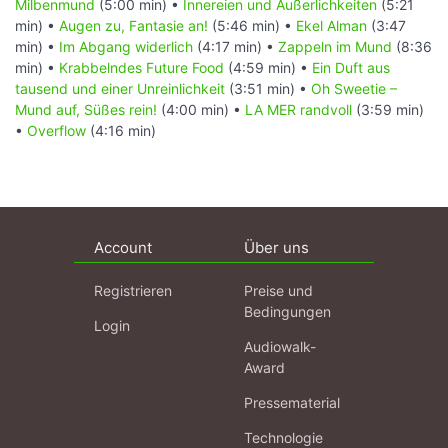
Milbenmund
(5:00 min) •
Innereien und Äußerlichkeiten
(5:21
min) •
Augen zu, Fantasie an!
(5:46 min) •
Ekel Alman
(3:47
min) •
Im Abgang widerlich
(4:17 min) •
Zappeln im Mund
(8:36
min) •
Krabbelndes Future Food
(4:59 min) •
Ein Duft aus
tausend und einer Unreinlichkeit
(3:51 min) •
Oh Sweetie –
Mund auf, Süßes rein!
(4:00 min) •
LA MER randvoll
(3:59 min)
•
Overflow
(4:16 min)
Account
Über uns
Registrieren
Preise und
Bedingungen
Login
Audiowalk-
Award
Pressematerial
Technologie