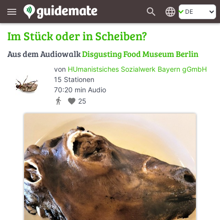
search
language
menu
Im Stück oder in Scheiben?
Aus dem Audiowalk
Disgusting Food Museum Berlin
von
HUmanistsiches Sozialwerk Bayern gGmbH
15 Stationen
70:20 min Audio
directions_walk
favorite
25