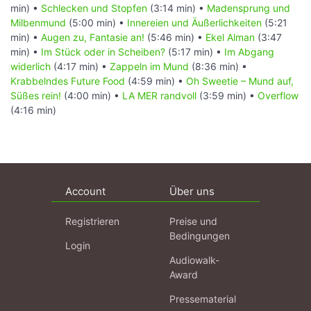
min) •
Schlecken und Stopfen
(3:14 min) •
Madensprung und
Milbenmund
(5:00 min) •
Innereien und Äußerlichkeiten
(5:21
min) •
Augen zu, Fantasie an!
(5:46 min) •
Ekel Alman
(3:47
min) •
Im Stück oder in Scheiben?
(5:17 min) •
Im Abgang
widerlich
(4:17 min) •
Zappeln im Mund
(8:36 min) •
Krabbelndes Future Food
(4:59 min) •
Oh Sweetie – Mund auf,
Süßes rein!
(4:00 min) •
LA MER randvoll
(3:59 min) •
Overflow
(4:16 min)
Account
Über uns
Registrieren
Preise und
Bedingungen
Login
Audiowalk-
Award
Pressematerial