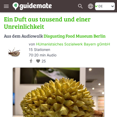
search
language
menu
Ein Duft aus tausend und einer
Unreinlichkeit
Aus dem Audiowalk
Disgusting Food Museum Berlin
von
HUmanistsiches Sozialwerk Bayern gGmbH
15 Stationen
70:20 min Audio
directions_walk
favorite
25