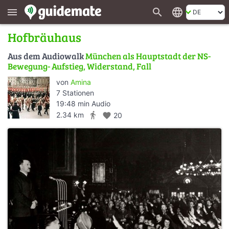
search
language
menu
Hofbräuhaus
Aus dem Audiowalk
München als Hauptstadt der NS-
Bewegung- Aufstieg, Widerstand, Fall
von
Amina
7 Stationen
19:48 min Audio
directions_walk
2.34 km
favorite
20