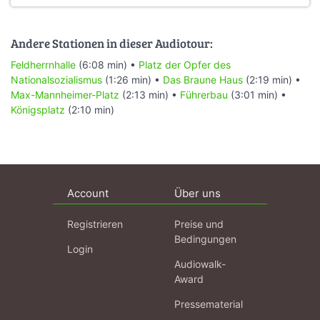
Andere Stationen in dieser Audiotour:
Feldherrnhalle
(6:08 min) •
Platz der Opfer des
Nationalsozialismus
(1:26 min) •
Das Braune Haus
(2:19 min) •
Max-Mannheimer-Platz
(2:13 min) •
Führerbau
(3:01 min) •
Königsplatz
(2:10 min)
Account
Über uns
Registrieren
Preise und
Bedingungen
Login
Audiowalk-
Award
Pressematerial