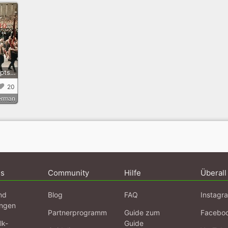
München als Hauptstadt der NS-Bewegung- Aufstieg, Widerstand, Fall
20
erman
ns
Community
Hilfe
Überall
nd
Blog
FAQ
Instagr
ngen
Partnerprogramm
Guide zum
Facebo
lk-
Guide