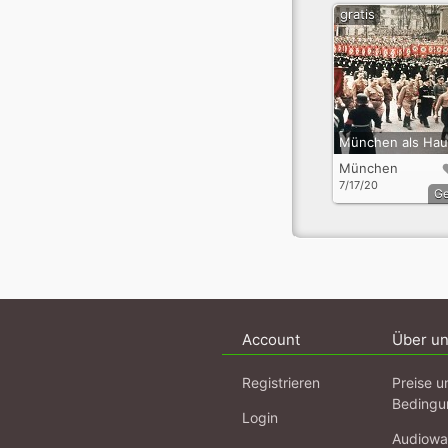
gratis
München
7/17/20
G
Account
Über u
Registrieren
Preise u
Bedingu
Login
Audiowa