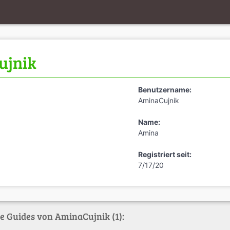
ujnik
Benutzername:
AminaCujnik
Name:
Amina
Registriert seit:
7/17/20
te Guides von AminaCujnik (1):