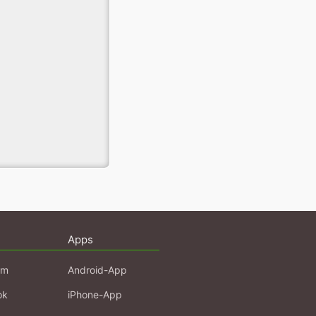
Apps
am
Android-App
ok
iPhone-App