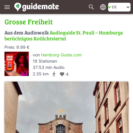
search
language
menu
Grosse Freiheit
Aus dem Audiowalk
Audioguide St. Pauli – Hamburgs
berüchtigtes Rotlichtviertel
Preis: 9.99 €
von
Hamborg-Guide.com
16 Stationen
37:53 min Audio
directions_walk
2.35 km
favorite
4