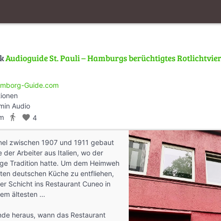
lk
Audioguide St. Pauli – Hamburgs berüchtigtes Rotlichtvier
mborg-Guide.com
tionen
min Audio
directions_walk
km
favorite
4
nnel zwischen 1907 und 1911 gebaut
 der Arbeiter aus Italien, wo der
nge Tradition hatte. Um dem Heimweh
en deutschen Küche zu entfliehen,
rer Schicht ins Restaurant Cuneo in
dem ältesten …
inde heraus, wann das Restaurant