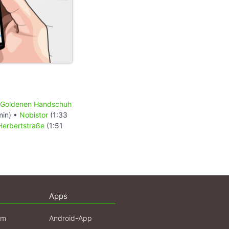
Goldenen Handschuh
min) •
Nobistor
(1:33
Herbertstraße
(1:51
Apps
am
Android-App