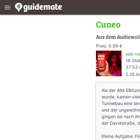
menu
Cuneo
Aus dem Audiowa
Preis: 9.99 €
von
Ha
16 Sta
37:53 
2.35 
Als der Alte Elbtu
wurde, kamen viele
Tunnelbau eine la
und der ungewohnt
gingen sie nach ih
der Davidstraße, 
Kleine Aufgabe: F