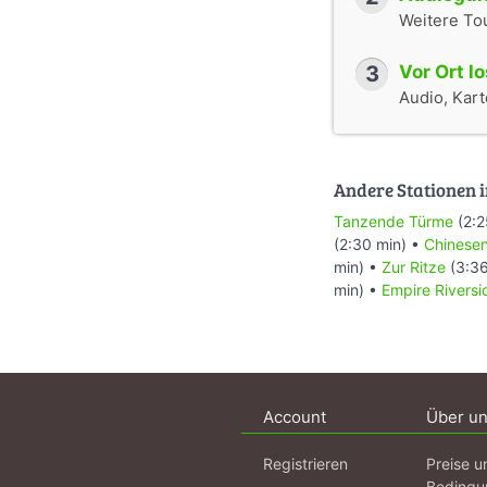
Weitere To
3
Vor Ort l
Audio, Karte
Andere Stationen i
Tanzende Türme
(2:2
(2:30 min) •
Chinesen
min) •
Zur Ritze
(3:36
min) •
Empire Riversi
Account
Über u
Registrieren
Preise u
Bedingu