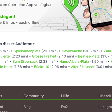
uren über eine App verfügbar.
oslegen!
 & Infos - auch offline.
n dieser Audiotour:
5 min) •
Spielbudenplatz
(2:10 min) •
Davidwache
(2:08 min) •
Zum 
viertel
(2:20 min) •
Grosse Freiheit
(2:40 min) •
Beatles-Platz
(3:07 
 min) •
Zum Silbersack
(2:33 min) •
Hans-Albers-Platz
(1:50 min) •
de Hotel
(1:58 min) •
Bücke 10
(2:06 min) •
Alter Elbtunnel
(3:01 min)
ns
Community
Hilfe
Überall
nd
Blog
FAQ
Instagr
ngen