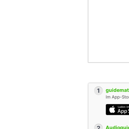
1
guidemate
Im App-Stor
2
Audioguid