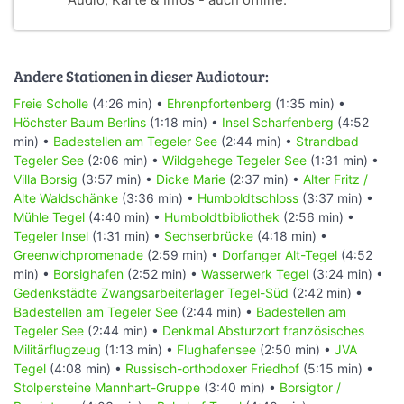
Audio, Karte & Infos - auch offline.
Andere Stationen in dieser Audiotour:
Freie Scholle
(4:26 min) •
Ehrenpfortenberg
(1:35 min) •
Höchster Baum Berlins
(1:18 min) •
Insel Scharfenberg
(4:52
min) •
Badestellen am Tegeler See
(2:44 min) •
Strandbad
Tegeler See
(2:06 min) •
Wildgehege Tegeler See
(1:31 min) •
Villa Borsig
(3:57 min) •
Dicke Marie
(2:37 min) •
Alter Fritz /
Alte Waldschänke
(3:36 min) •
Humboldtschloss
(3:37 min) •
Mühle Tegel
(4:40 min) •
Humboldtbibliothek
(2:56 min) •
Tegeler Insel
(1:31 min) •
Sechserbrücke
(4:18 min) •
Greenwichpromenade
(2:59 min) •
Dorfanger Alt-Tegel
(4:52
min) •
Borsighafen
(2:52 min) •
Wasserwerk Tegel
(3:24 min) •
Gedenkstädte Zwangsarbeiterlager Tegel-Süd
(2:42 min) •
Badestellen am Tegeler See
(2:44 min) •
Badestellen am
Tegeler See
(2:44 min) •
Denkmal Absturzort französisches
Militärflugzeug
(1:13 min) •
Flughafensee
(2:50 min) •
JVA
Tegel
(4:08 min) •
Russisch-orthodoxer Friedhof
(5:15 min) •
Stolpersteine Mannhart-Gruppe
(3:40 min) •
Borsigtor /