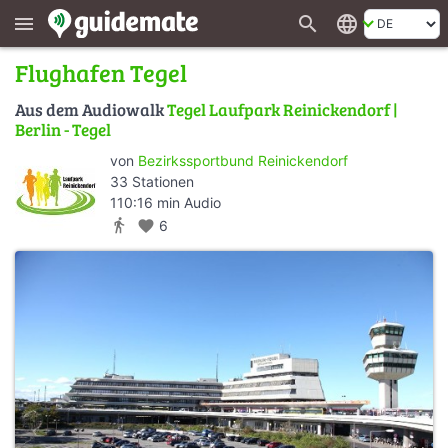
search
language
menu
Flughafen Tegel
Aus dem Audiowalk
Tegel Laufpark Reinickendorf |
Berlin - Tegel
von
Bezirkssportbund Reinickendorf
33 Stationen
110:16 min Audio
directions_walk
favorite
6