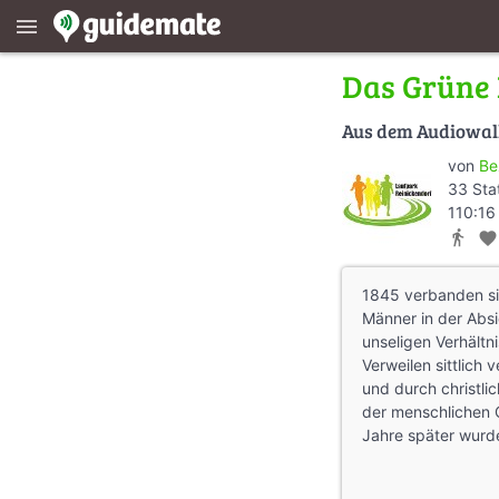
menu
Das Grüne
Aus dem Audiowa
von
Be
33 Sta
110:16
directions_walk
favorite
1845 verbanden sic
Männer in der Absi
unseligen Verhältn
Verweilen sittlic
und durch christli
der menschlichen 
Jahre später wurd