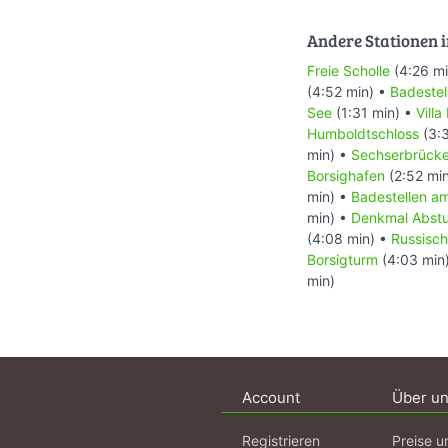
Andere Stationen i
Freie Scholle
(4:26 mi
(4:52 min) •
Badestel
See
(1:31 min) •
Villa
Humboldtschloss
(3:3
min) •
Sechserbrück
Borsighafen
(2:52 mi
min) •
Badestellen a
min) •
Denkmal Abstur
(4:08 min) •
Russisch
Borsigturm
(4:03 min
min)
Account
Über u
Registrieren
Preise u