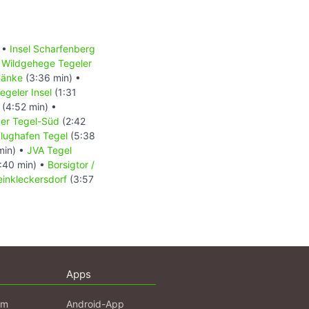
 •
Insel Scharfenberg
•
Wildgehege Tegeler
chänke
(3:36 min) •
egeler Insel
(1:31
(4:52 min) •
er Tegel-Süd
(2:42
lughafen Tegel
(5:38
min) •
JVA Tegel
:40 min) •
Borsigtor /
einkleckersdorf
(3:57
Apps
am
Android-App