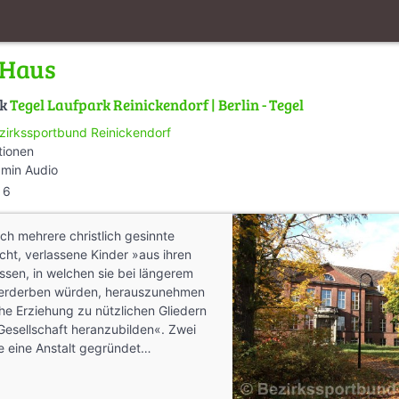
 Haus
lk
Tegel Laufpark Reinickendorf | Berlin - Tegel
zirkssportbund Reinickendorf
tionen
 min Audio
6
h mehrere christlich gesinnte
cht, verlassene Kinder »aus ihren
issen, in welchen sie bei längerem
h verderben würden, herauszunehmen
che Erziehung zu nützlichen Gliedern
Gesellschaft heranzubilden«. Zwei
e eine Anstalt gegründet…