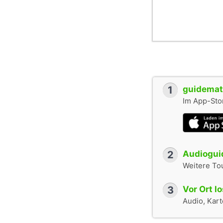
1
guidemate
Im App-Stor
2
Audioguid
Weitere To
3
Vor Ort l
Audio, Karte