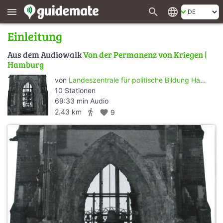
search
language
menu
Einleitung
Aus dem Audiowalk
Von der Permanenz von Kriegen |
Hamburg
von
Landeszentrale für politische Bildung Hamburg
10 Stationen
69:33 min Audio
directions_walk
2.43 km
favorite
9