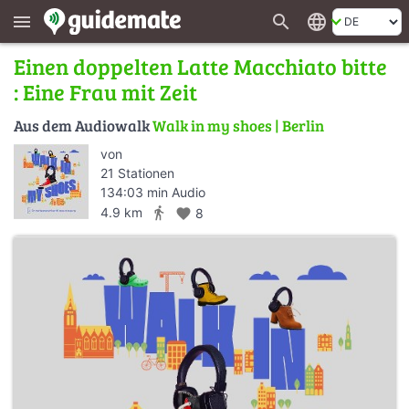
search
language
menu
Einen doppelten Latte Macchiato bitte
: Eine Frau mit Zeit
Aus dem Audiowalk
Walk in my shoes | Berlin
von
21 Stationen
134:03 min Audio
directions_walk
4.9 km
favorite
8