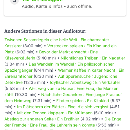
3
Audio, Karte & Infos - auch offline.
Andere Stationen in dieser Audiotour:
Zwischen Sesamriegeln eine heile Welt : Ein charmanter
Kassierer
(8:00 min) •
Verstecken spielen : Ein Kind und ein
Platz
(6:02 min) •
Bevor der Markt erwacht : Eine
Käseverkäuferin
(5:40 min) •
Nächtliches Treiben : Ein Nagetier
(3:34 min) •
Das Wandeln im Wandel : Ein philosophischer
Spaziergänger
(8:44 min) •
Warmer Kaffee in kalter Nacht : Ein
Ehrenamtlicher
(6:30 min) •
Auf Spurensuche : Jugendliche
Detektive
(12:35 min) •
Idyllischer Arbeitsweg : Ein Verkäufer
(5:53 min) •
Weit weg von zu Hause : Eine Frau, die Münzen
zählt
(10:30 min) •
Nächtliche Gedanken : Eine junge Frau auf
dem Heimweg
(7:31 min) •
Finden spielen : Ein Kitakind
(5:37
min) •
Im Plätschern der Blätter : Eine, die sich vergisst
(4:51
min) •
Mit den Tonnen klappern : Ein Müllmann
(5:10 min) •
Abstieg zur anderen Seite : Ein Erzähler
(4:02 min) •
Die Enge
der Fremde : Eine Frau, die Lehrerin sein könnte
(5:53 min) •