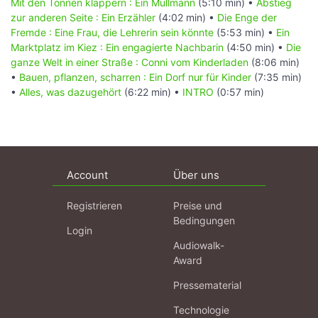
Mit den Tonnen klappern : Ein Müllmann
(5:10 min) •
Abstieg
zur anderen Seite : Ein Erzähler
(4:02 min) •
Die Enge der
Fremde : Eine Frau, die Lehrerin sein könnte
(5:53 min) •
Ein
Marktplatz im Kiez : Ein engagierte Nachbarin
(4:50 min) •
Die
ganze Welt in einer Straße : Conni vom Kinderladen
(8:06 min)
•
Bauen, pflanzen, scharren : Ein Dorf nur für Kinder
(7:35 min)
•
Alles, was dazugehört
(6:22 min) •
INTRO
(0:57 min)
Account
Über uns
Registrieren
Preise und
Bedingungen
Login
Audiowalk-
Award
Pressematerial
Technologie