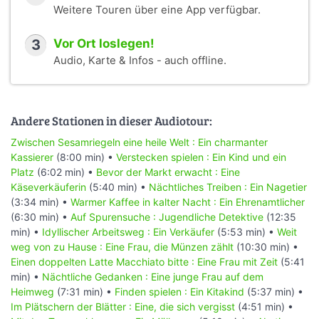
Weitere Touren über eine App verfügbar.
3
Vor Ort loslegen!
Audio, Karte & Infos - auch offline.
Andere Stationen in dieser Audiotour:
Zwischen Sesamriegeln eine heile Welt : Ein charmanter
Kassierer
(8:00 min) •
Verstecken spielen : Ein Kind und ein
Platz
(6:02 min) •
Bevor der Markt erwacht : Eine
Käseverkäuferin
(5:40 min) •
Nächtliches Treiben : Ein Nagetier
(3:34 min) •
Warmer Kaffee in kalter Nacht : Ein Ehrenamtlicher
(6:30 min) •
Auf Spurensuche : Jugendliche Detektive
(12:35
min) •
Idyllischer Arbeitsweg : Ein Verkäufer
(5:53 min) •
Weit
weg von zu Hause : Eine Frau, die Münzen zählt
(10:30 min) •
Einen doppelten Latte Macchiato bitte : Eine Frau mit Zeit
(5:41
min) •
Nächtliche Gedanken : Eine junge Frau auf dem
Heimweg
(7:31 min) •
Finden spielen : Ein Kitakind
(5:37 min) •
Im Plätschern der Blätter : Eine, die sich vergisst
(4:51 min) •