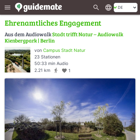
search
language
menu
Ehrenamtliches Engagement
Aus dem Audiowalk
Stadt trifft Natur – Audiowalk
Kienbergpark | Berlin
von
Campus Stadt Natur
23 Stationen
50:33 min Audio
directions_walk
2.21 km
favorite
1