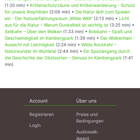
(1:20 min) •
Krötenschutzzäune und Krötenwanderung - Schutz
für unsere Amphibien
(2:06 min) •
Die Natur lädt zum Spielen
ein - Der Naturerfahrungsraum „Wilde Welt“
(2:13 min) •
Licht
aus für die Natur – Warum Dunkelheit so wichtig ist
(3:25 min) •
Seilbahn – Über den Wolken
(1:33 min) •
Bobbahn – Spaß und
Geschwindigkeit im Kienbergpark
(1:39 min) •
Der Wolkenhain -
Aussicht mit Leichtigkeit
(2:24 min) •
Wilde Rückkehr –
Naturwunder im Wuhletal
(2:44 min) •
Ein Spaziergang durch
die Geschichte der Obstsorten – Genuss im Kienbergpark
(1:41
min)
Account
Über uns
Registrieren
Preise und
Bedingungen
Login
Audiowalk-
Award