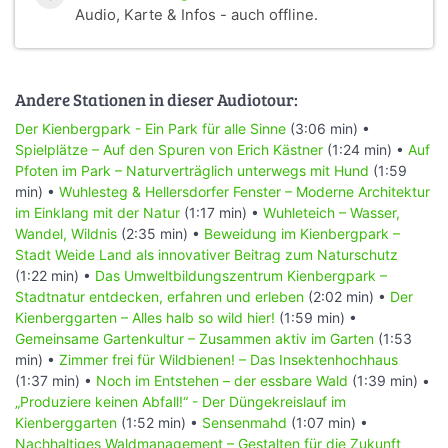
Audio, Karte & Infos - auch offline.
Andere Stationen in dieser Audiotour:
Der Kienbergpark - Ein Park für alle Sinne
(3:06 min) •
Spielplätze – Auf den Spuren von Erich Kästner
(1:24 min) •
Auf
Pfoten im Park – Naturverträglich unterwegs mit Hund
(1:59
min) •
Wuhlesteg & Hellersdorfer Fenster – Moderne Architektur
im Einklang mit der Natur
(1:17 min) •
Wuhleteich – Wasser,
Wandel, Wildnis
(2:35 min) •
Beweidung im Kienbergpark –
Stadt Weide Land als innovativer Beitrag zum Naturschutz
(1:22 min) •
Das Umweltbildungszentrum Kienbergpark –
Stadtnatur entdecken, erfahren und erleben
(2:02 min) •
Der
Kienberggarten – Alles halb so wild hier!
(1:59 min) •
Gemeinsame Gartenkultur – Zusammen aktiv im Garten
(1:53
min) •
Zimmer frei für Wildbienen! – Das Insektenhochhaus
(1:37 min) •
Noch im Entstehen – der essbare Wald
(1:39 min) •
„Produziere keinen Abfall!“ - Der Düngekreislauf im
Kienberggarten
(1:52 min) •
Sensenmahd
(1:07 min) •
Nachhaltiges Waldmanagement – Gestalten für die Zukunft