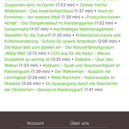
Zusammen aktiv im Garten
(1:53 min) •
Zimmer frei für
Wildbienen! – Das Insektenhochhaus
(1:37 min) •
Noch im
Entstehen – der essbare Wald
(1:39 min) •
„Produziere keinen
Abfall!“ - Der Düngekreislauf im Kienberggarten
(1:52 min) •
Sensenmahd
(1:07 min) •
Nachhaltiges Waldmanagement –
Gestalten für die Zukunft
(1:20 min) •
Krötenschutzzäune und
Krötenwanderung - Schutz für unsere Amphibien
(2:06 min) •
Die Natur lädt zum Spielen ein - Der Naturerfahrungsraum
„Wilde Welt“
(2:13 min) •
Licht aus für die Natur – Warum
Dunkelheit so wichtig ist
(3:25 min) •
Seilbahn – Über den
Wolken
(1:33 min) •
Bobbahn – Spaß und Geschwindigkeit im
Kienbergpark
(1:39 min) •
Der Wolkenhain - Aussicht mit
Leichtigkeit
(2:24 min) •
Wilde Rückkehr – Naturwunder im
Wuhletal
(2:44 min) •
Ein Spaziergang durch die Geschichte
der Obstsorten – Genuss im Kienbergpark
(1:41 min)
Account
Über uns