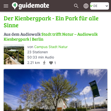
search
language
menu
Der Kienbergpark - Ein Park für alle
Sinne
Aus dem Audiowalk
Stadt trifft Natur – Audiowalk
Kienbergpark | Berlin
von
Campus Stadt Natur
23 Stationen
50:33 min Audio
directions_walk
2.21 km
favorite
1