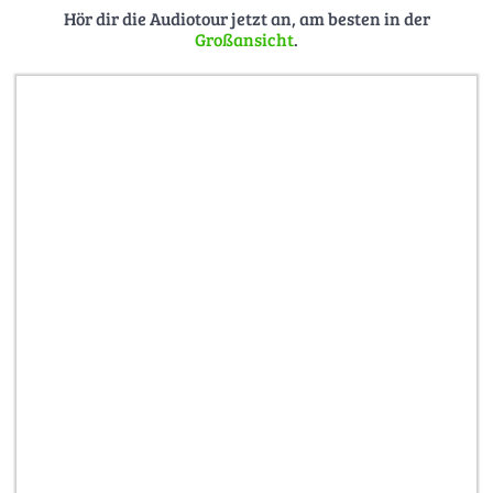
Hör dir die Audiotour jetzt an, am besten in der
Spiel und Naturerfahrung.
Großansicht
.
Fotos:
© T.Tarczynski - tt-virtuals
© Drone Brothers