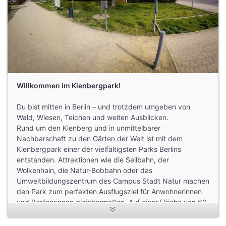
Willkommen im Kienbergpark!
Du bist mitten in Berlin – und trotzdem umgeben von
Wald, Wiesen, Teichen und weiten Ausblicken.
Rund um den Kienberg und in unmittelbarer
Nachbarschaft zu den Gärten der Welt ist mit dem
Kienbergpark einer der vielfältigsten Parks Berlins
entstanden. Attraktionen wie die Seilbahn, der
Wolkenhain, die Natur-Bobbahn oder das
Umweltbildungszentrum des Campus Stadt Natur machen
den Park zum perfekten Ausflugsziel für Anwohnerinnen
und Berlinerinnen gleichermaßen. Auf einer Fläche von 60
Hektar mit dem 110 Meter hohen Kienberg im Zentrum
bietet der Kienbergpark ausreichend Raum für Freizeit,