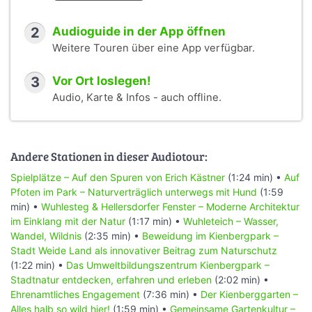
2
Audioguide in der App öffnen
Weitere Touren über eine App verfügbar.
3
Vor Ort loslegen!
Audio, Karte & Infos - auch offline.
Andere Stationen in dieser Audiotour:
Spielplätze – Auf den Spuren von Erich Kästner
(1:24 min) •
Auf
Pfoten im Park – Naturverträglich unterwegs mit Hund
(1:59
min) •
Wuhlesteg & Hellersdorfer Fenster – Moderne Architektur
im Einklang mit der Natur
(1:17 min) •
Wuhleteich – Wasser,
Wandel, Wildnis
(2:35 min) •
Beweidung im Kienbergpark –
Stadt Weide Land als innovativer Beitrag zum Naturschutz
(1:22 min) •
Das Umweltbildungszentrum Kienbergpark –
Stadtnatur entdecken, erfahren und erleben
(2:02 min) •
Ehrenamtliches Engagement
(7:36 min) •
Der Kienberggarten –
Alles halb so wild hier!
(1:59 min) •
Gemeinsame Gartenkultur –