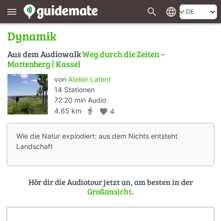
search
language
menu
Dynamik
Aus dem Audiowalk
Weg durch die Zeiten –
Mattenberg | Kassel
von
Atelier Latent
14 Stationen
72:20 min Audio
directions_walk
4.65 km
favorite
4
Wie die Natur explodiert: aus dem Nichts entsteht
Landschaft
Hör dir die Audiotour jetzt an, am besten in der
Großansicht
.