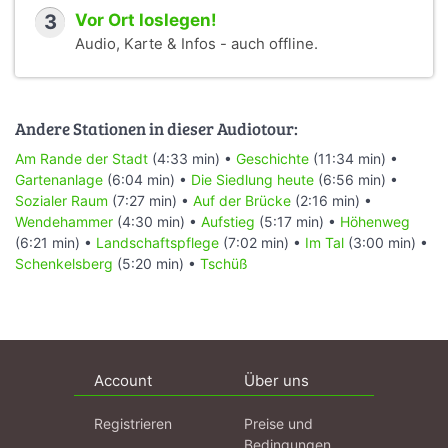
3
Vor Ort loslegen!
Audio, Karte & Infos - auch offline.
Andere Stationen in dieser Audiotour:
Am Rande der Stadt
(4:33 min) •
Geschichte
(11:34 min) •
Gartenanlage
(6:04 min) •
Die Siedlung heute
(6:56 min) •
Sozialer Raum
(7:27 min) •
Auf der Brücke
(2:16 min) •
Wendehammer
(4:30 min) •
Aufstieg
(5:17 min) •
Höhenweg
(6:21 min) •
Landschaftspflege
(7:02 min) •
Im Tal
(3:00 min) •
Schenkelsberg
(5:20 min) •
Tschüß
Account
Über uns
Registrieren
Preise und
Bedingungen