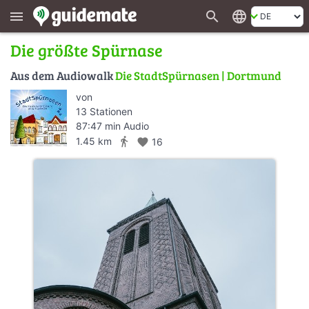
search
language
menu
Die größte Spürnase
Aus dem Audiowalk
Die StadtSpürnasen | Dortmund
von
13 Stationen
87:47 min Audio
directions_walk
1.45 km
favorite
16