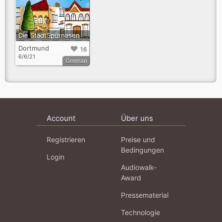
Die StadtSpürnasen
Dortmund
16
6/6/21
German
Account
Über uns
Registrieren
Preise und
Bedingungen
Login
Audiowalk-
Award
Pressematerial
Technologie