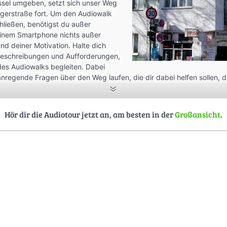
ssel umgeben, setzt sich unser Weg
ngerstraße fort. Um den Audiowalk
hließen, benötigst du außer
inem Smartphone nichts außer
und deiner Motivation. Halte dich
eschreibungen und Aufforderungen,
des Audiowalks begleiten. Dabei
anregende Fragen über den Weg laufen, die dir dabei helfen sollen, di
 alle Stressfaktoren für einen kleinen Moment auszublenden. Wir hoff
vom alltäglichen Trubel schenken können und dir vielleicht ab jetzt di
dorfs eher auffallen als vorher. Denn bei jedem Weg, den du gehst, 
Hör dir die Audiotour jetzt an, am besten in der
Großansicht
.
en.
t & Diana Tholen