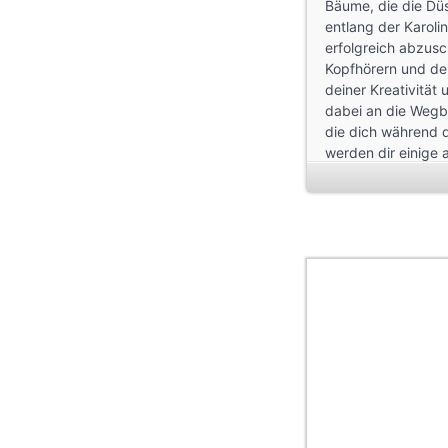
Bäume, die die Dü
entlang der Karoli
erfolgreich abzusc
Kopfhörern und de
deiner Kreativität 
dabei an die Wegb
die dich während 
werden dir einige 
zu fokussieren und
eine kurze Auszeit 
den Straßen Düssel
Neues zu entdeck
Viel Spaß!
Von: Emilia Bozkur