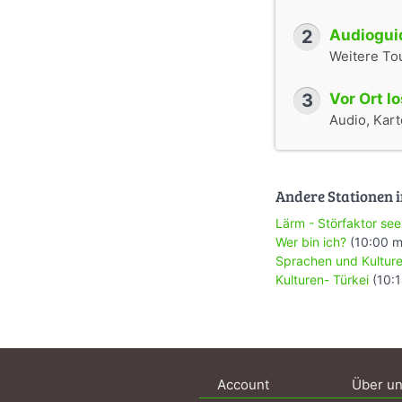
2
Audioguid
Weitere To
3
Vor Ort l
Audio, Karte
Andere Stationen i
Lärm - Störfaktor see
Wer bin ich?
(10:00 m
Sprachen und Kultur
Kulturen- Türkei
(10:1
Account
Über u