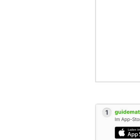
1
guidemate
Im App-Stor