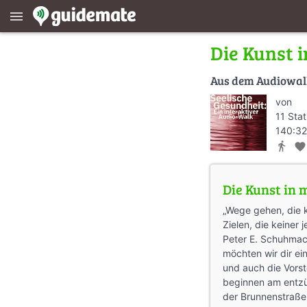
menu
Die Kunst i
Aus dem Audiowa
von
11 Sta
140:32
directions_walk
favorite
Die Kunst in 
„Wege gehen, die k
Zielen, die keiner j
Peter E. Schuhmac
möchten wir dir ein
und auch die Vorste
beginnen am entz
der Brunnenstraße 