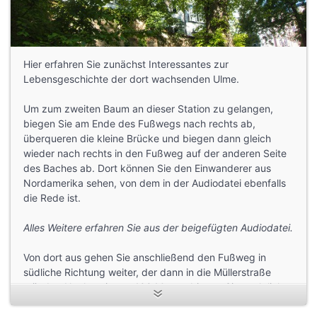
Hier erfahren Sie zunächst Interessantes zur
Lebensgeschichte der dort wachsenden Ulme.
Um zum zweiten Baum an dieser Station zu gelangen,
biegen Sie am Ende des Fußwegs nach rechts ab,
überqueren die kleine Brücke und biegen dann gleich
wieder nach rechts in den Fußweg auf der anderen Seite
des Baches ab. Dort können Sie den Einwanderer aus
Nordamerika sehen, von dem in der Audiodatei ebenfalls
die Rede ist.
Alles Weitere erfahren Sie aus der beigefügten Audiodatei.
Von dort aus gehen Sie anschließend den Fußweg in
südliche Richtung weiter, der dann in die Müllerstraße
mündet. Nach weiteren 100 Metern biegen Sie nach links
in die Bert-Brecht-Straße ab. Dort befindet sich nach ca.
30 Metern auf der rechten Seite die nächste Station.