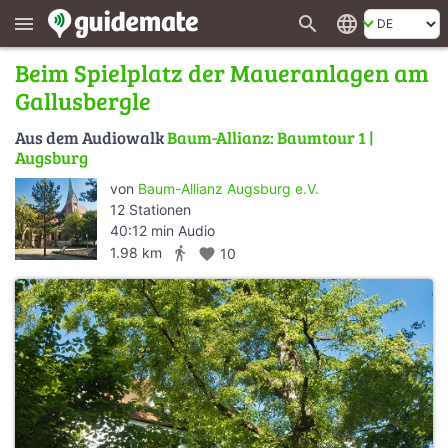
search
language
menu
Beim Spielplatz der Maueranlagen am
Gallusbergle
Aus dem Audiowalk
Baum-Allianz: Baumtour 1 |
Augsburg
von
Baum-Allianz Augsburg e.V.
12 Stationen
40:12 min Audio
directions_walk
1.98 km
favorite
10