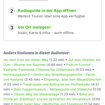
2
Audioguide in der App öffnen
Weitere Touren über eine App verfügbar.
3
Vor Ort loslegen!
Audio, Karte & Infos - auch offline.
Andere Stationen in dieser Audiotour:
Vor dem Dom am Hohen Weg
(1:32 min) •
Auf dem Vorplatz am
Dom – Ahorne und Robinien
(4:48 min) •
Park im Fronhof –
Kastanie, Paulownie, Chinesischer Götterbaum
(5:03 min) •
Kornhausgasse 4 – Garten des Verwaltungsgerichts – Esche
und Kastanie
(5:45 min) •
Eingeengt, aber kein Mauerblümchen
(1:03 min) •
Trauerweide und Rotbuche am Pfaffenkeller
(4:31
min) •
Beim Fuggermuseum – Metasequoia und Stieleiche
(2:29
min) •
Oberer Weg der Maueranlage
(1:23 min) •
Birke und
Fichte am Stadtbach und ein Spitzahorn am Vincentinum
(3:00
min) •
Hinter Sankt Max: Gleditschie und Flügelnuss
(2:34 min)