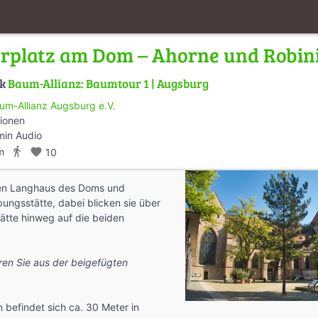
rplatz am Dom – Ahorne und Robin
lk
Baum-Allianz: Baumtour 1 | Augsburg
um-Allianz Augsburg e.V.
tionen
min Audio
directions_walk
m
favorite
10
hen Langhaus des Doms und
ungsstätte, dabei blicken sie über
ätte hinweg auf die beiden
hren Sie aus der beigefügten
n befindet sich ca. 30 Meter in