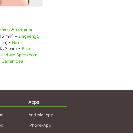
scher Götterbaum
45 min) •
Eingeengt,
min) •
Beim
1:23 min) •
Beim
 und ein Spitzahorn
 Garten des
Apps
am
Android-App
ok
iPhone-App