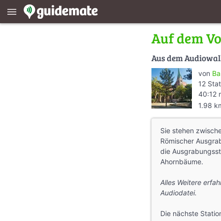
menu
Auf dem Vo
Aus dem Audiowa
von
Ba
12 Sta
40:12 
1.98 k
Sie stehen zwisc
Römischer Ausgrab
die Ausgrabungsst
Ahornbäume.
Alles Weitere erfa
Audiodatei.
Die nächste Statio