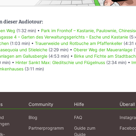
n dieser Audiotour:
hen Weg
(1:32 min) •
Park im Fronhof – Kastanie, Paulownie, Chinesi
gasse 4 – Garten des Verwaltungsgerichts – Esche und Kastanie
(5:
chen
(1:03 min) •
Trauerweide und Rotbuche am Pfaffenkeller
(4:31 
sequoia und Stieleiche
(2:29 min) •
Oberer Weg der Maueranlage
(
anlagen am Gallusbergle
(4:53 min) •
Birke und Fichte am Stadtbach
 min) •
Hinter Sankt Max: Gleditschie und Flügelnuss
(2:34 min) •
Im
ankenhauses
(3:11 min)
ns
Community
Hilfe
Überall
nd
Blog
FAQ
Instagr
ngen
Partnerprogramm
Guide zum
Facebo
lk-
Guide