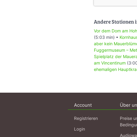
Andere Stationen i
Vor dem Dom am Ho
(5:03 min) •
Kornhaus
aber kein Mauerblüm
Fuggermuseum – Meta
Spielplatz der Mauer
am Vincentinum
(3:00
ehemaligen Hauptkr
Account
Über u
Registrieren
Preise u
Bedingu
Login
Audiowa