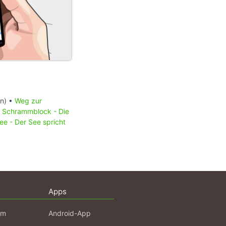
n) •
Weg zur
Schrammblock - Die
e - Der See spricht
Apps
am
Android-App