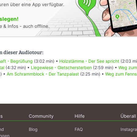
uren über eine App verfügbar.
oslegen!
 & Infos - auch offline.
n dieser Audiotour:
aft - Begrüßung
(3:02 min) •
Holzstämme - Der See spricht
(2:03 mi
tal
(4:32 min) •
Liegewiese - Gletschersterben
(2:59 min) •
Weg zum 
n) •
Am Schrammblock - Der Tanzpalast
(2:25 min) •
Weg zum Fennse
ns
Community
Hilfe
Überall
nd
Blog
FAQ
Instagr
ngen