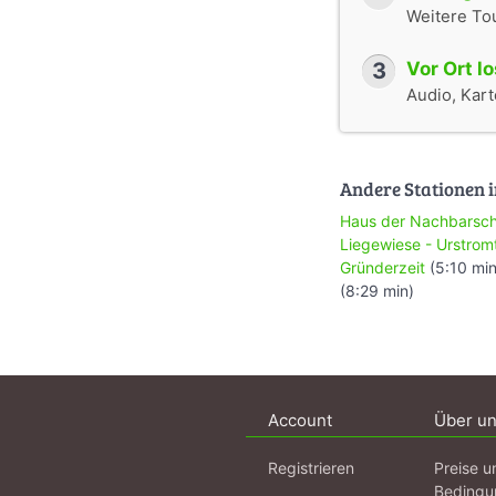
Weitere To
3
Vor Ort l
Audio, Karte
Andere Stationen i
Haus der Nachbarsch
Liegewiese - Urstrom
Gründerzeit
(5:10 mi
(8:29 min)
Account
Über u
Registrieren
Preise u
Bedingu