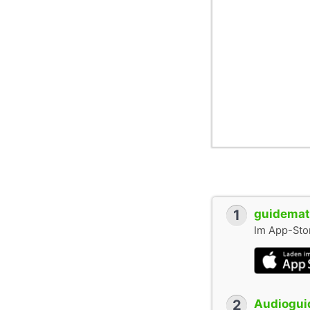
1
guidemate
Im App-Stor
2
Audioguid