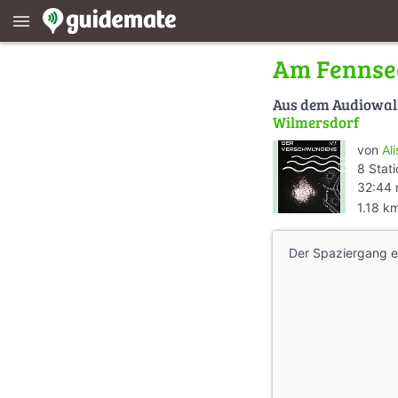
menu
Am Fennsee
Aus dem Audiowa
Wilmersdorf
von
Al
8 Stat
32:44 
1.18 k
Der Spaziergang 