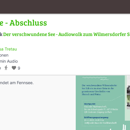
 - Abschluss
lk
Der verschwundene See - Audiowalk zum Wilmersdorfer Se
isa Tretau
ionen
min Audio
directions_walk
m
favorite
9
endet am Fennsee.