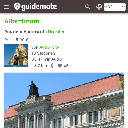
search
language
menu
Albertinum
Aus dem Audiowalk
Dresden
Preis: 5.99 €
von
Audio-City
13 Stationen
33:47 min Audio
directions_walk
4.02 km
favorite
45