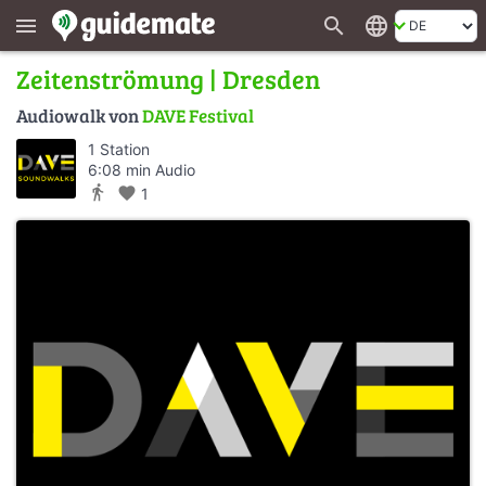
search
language
menu
Zeitenströmung | Dresden
Audiowalk von
DAVE Festival
1 Station
6:08 min Audio
directions_walk
favorite
1