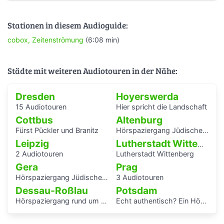
Stationen in diesem Audioguide:
cobox, Zeitenströmung
(6:08 min)
Städte mit weiteren Audiotouren in der Nähe:
Dresden
Hoyerswerda
15 Audiotouren
Hier spricht die Landschaft
Cottbus
Altenburg
Fürst Pückler und Branitz
Hörspaziergang Jüdische Geschichte in Altenburg
Leipzig
Lutherstadt Wittenberg
2 Audiotouren
Lutherstadt Wittenberg
Gera
Prag
Hörspaziergang Jüdisches Leben und jüdische Geschichte in Gera
3 Audiotouren
Dessau-Roßlau
Potsdam
Hörspaziergang rund um die Laubenganghäuser der Bauhaussiedlung Törten
Echt authentisch? Ein Hörspaziergang durch Potsdams Mitte