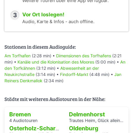
Weitere Touren über eine App verfügbar.
3
Vor Ort loslegen!
Audio, Karte & Infos - auch offline.
Stationen in diesem Audioguide:
Am Torfhafen
(2:28 min) •
Dimensionen des Torfhafens
(2:21
min) •
Kanäle und die Kolonisation des Moores
(5:00 min) •
An
den Torfkähnen
(3:12 min) •
Abwesenheit an der
Neukirchstraße
(3:14 min) •
Findorff-Markt
(4:48 min) •
Jan
Reiners Denkmallok
(2:34 min)
Städte mit weiteren Audiotouren in der Nähe:
Bremen
Delmenhorst
4 Audiotouren
Trautes Heim, Glück allein - interaktiver Audiowalk zum Einfamilienhaus von Katrin Bretschneider &Company
Oldenburg
Osterholz-Scharmbeck