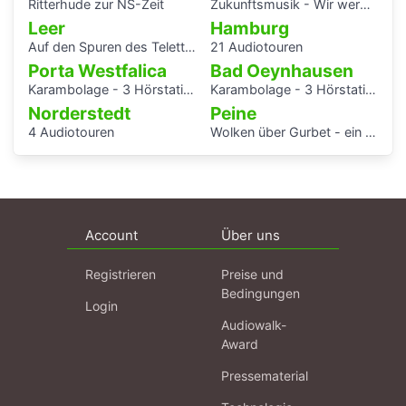
Ritterhude zur NS-Zeit
Zukunftsmusik - Wir werden uns erinnert haben.
Leer
Hamburg
Auf den Spuren des Teletta-Groß-Gymnasiums und seiner Namensgeberin
21 Audiotouren
Porta Westfalica
Bad Oeynhausen
Karambolage - 3 Hörstationen
Karambolage - 3 Hörstationen
Norderstedt
Peine
4 Audiotouren
Wolken über Gurbet - ein Hörspaziergang im Schatten des Stahlwerks
Account
Über uns
Registrieren
Preise und
Bedingungen
Login
Audiowalk-
Award
Pressematerial