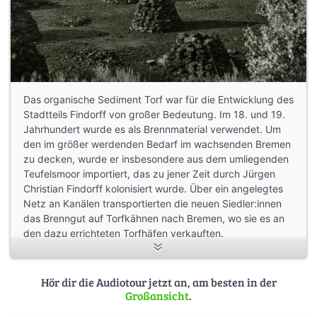
Das organische Sediment Torf war für die Entwicklung des
Stadtteils Findorff von großer Bedeutung. Im 18. und 19.
Jahrhundert wurde es als Brennmaterial verwendet. Um
den im größer werdenden Bedarf im wachsenden Bremen
zu decken, wurde er insbesondere aus dem umliegenden
Teufelsmoor importiert, das zu jener Zeit durch Jürgen
Christian Findorff kolonisiert wurde. Über ein angelegtes
Netz an Kanälen transportierten die neuen Siedler:innen
das Brenngut auf Torfkähnen nach Bremen, wo sie es an
den dazu errichteten Torfhäfen verkauften.
Heute wird Torf als Brenngut nicht mehr verwendet und
der Findorffer Torfhafen wird nicht mehr zum Handel
Hör dir die Audiotour jetzt an, am besten in der
gebraucht. Angefangen beim Namen des Stadtteils, der
Großansicht
.
nach dem Moorkolonisator benannt ist, lassen sich bis