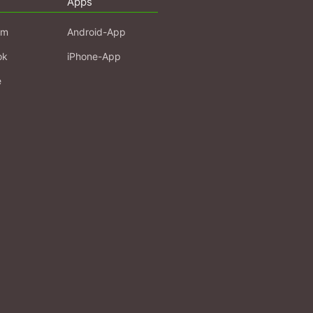
Apps
am
Android-App
ok
iPhone-App
e