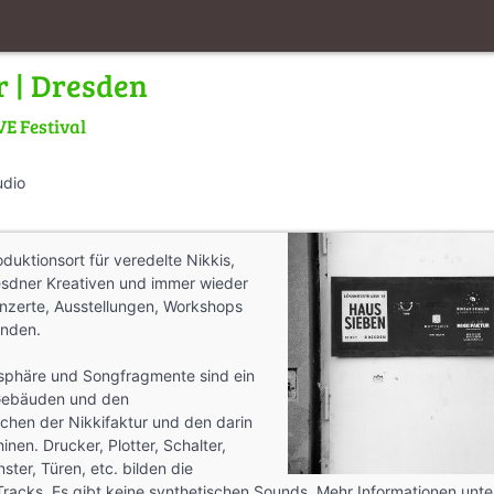
r | Dresden
E Festival
udio
oduktionsort für veredelte Nikkis,
esdner Kreativen und immer wieder
onzerte, Ausstellungen, Workshops
unden.
phäre und Songfragmente sind ein
Gebäuden und den
chen der Nikkifaktur und den darin
nen. Drucker, Plotter, Schalter,
ter, Türen, etc. bilden die
racks. Es gibt keine synthetischen Sounds. Mehr Informationen unte