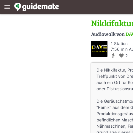
menu
Nikkifaktu
Audiowalk von
DAV
1 Station
7:56 min A
directions_walk
favorite
2
Die Nikkifaktur, Pr
Treffpunkt von Dr
auch ein Ort für K
oder Diskussionsr
Die Geräuschatmos
“Remix” aus dem 
Produktionsgeräus
befindlichen Maschi
Nähmaschinen, Fens
Grundlage dieses T