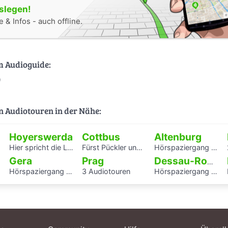
oslegen!
 & Infos - auch offline.
m Audioguide:
)
n Audiotouren in der Nähe:
Hoyerswerda
Cottbus
Altenburg
Hier spricht die Landschaft
Fürst Pückler und Branitz
Hörspaziergang Jüdische Geschichte in Altenburg
Gera
Prag
Dessau-Roßlau
Hörspaziergang Jüdisches Leben und jüdische Geschichte in Gera
3 Audiotouren
Hörspaziergang rund um die Laubenganghäuser der Bauhaussiedlung Törten