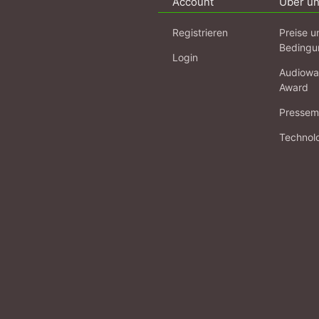
Account
Über u
Registrieren
Preise u
Bedingu
Login
Audiowa
Award
Pressema
Technol