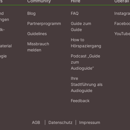
ns
Community
Hilfe
Überall
nd
Blog
FAQ
Instagr
ngen
Partnerprogramm
Guide zum
Facebo
lk-
Guide
Guidelines
YouTub
How to
Missbrauch
terial
Hörspaziergang
melden
ogie
Podcast „Guide
zum
Audioguide“
Ihre
Stadtführung als
Audioguide
Feedback
AGB
|
Datenschutz
|
Impressum