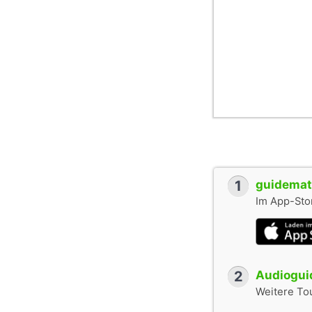
1
guidemate
Im App-Stor
2
Audioguid
Weitere To