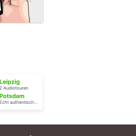
Leipzig
2 Audiotouren
Potsdam
Echt authentisch? Ein Hörspaziergang durch Potsdams Mitte