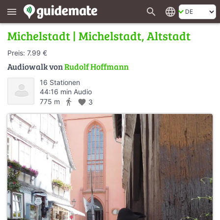
search
language
menu
Michelstadt | Michelstadt, Altstadt
Preis: 7.99 €
Audiowalk von
Rudolf Hoffmann
16 Stationen
44:16 min Audio
directions_walk
775 m
favorite
3