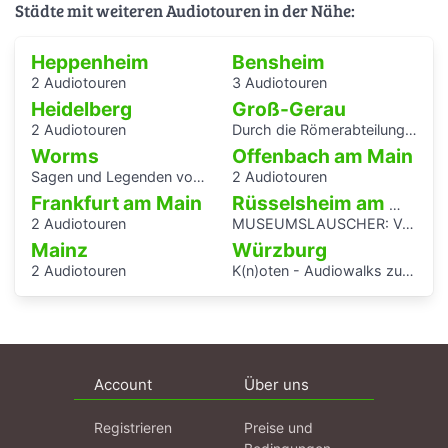
Städte mit weiteren Audiotouren in der Nähe:
Heppenheim
Bensheim
2 Audiotouren
3 Audiotouren
Heidelberg
Groß-Gerau
2 Audiotouren
Durch die Römerabteilung im Stadtmuseum Groß-Gerau - ein Audioguide von Kindern für Kinder
Worms
Offenbach am Main
Sagen und Legenden vom Rhein
2 Audiotouren
Frankfurt am Main
Rüsselsheim am Main
2 Audiotouren
MUSEUMSLAUSCHER: Vom Amboss zum Fließband. Führung für Kinder und Jugendliche
Mainz
Würzburg
2 Audiotouren
K(n)oten - Audiowalks zu den Wasserflüssen der Stadt
Account
Über uns
Registrieren
Preise und