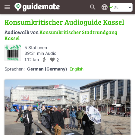
search
language
menu
Konsumkritischer Audioguide Kassel
Audiowalk von
Konsumkritischer Stadtrundgang
Kassel
5 Stationen
39:31 min Audio
directions_walk
1.12 km
favorite
2
Sprachen:
German (Germany)
English