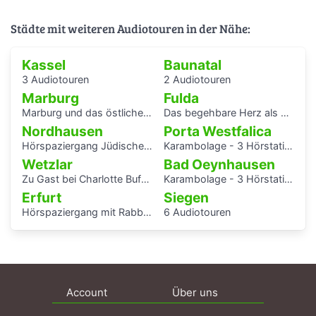
Städte mit weiteren Audiotouren in der Nähe:
Kassel
Baunatal
3 Audiotouren
2 Audiotouren
Marburg
Fulda
Marburg und das östliche Europa – Ein Hörspaziergang auf den Spuren historischer Authentizität
Das begehbare Herz als Audioguide - KAF
Nordhausen
Porta Westfalica
Hörspaziergang Jüdische Geschichte in Nordhausen
Karambolage - 3 Hörstationen
Wetzlar
Bad Oeynhausen
Zu Gast bei Charlotte Buff und ihrer Familie - Audioguide von Kindern für Kinder durch das Lottehaus
Karambolage - 3 Hörstationen
Erfurt
Siegen
Hörspaziergang mit Rabbiner Alexander Nachama in Erfurt
6 Audiotouren
Account
Über uns