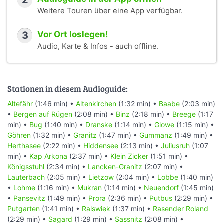
2
Weitere Touren über eine App verfügbar.
3
Vor Ort loslegen!
Audio, Karte & Infos - auch offline.
Stationen in diesem Audioguide:
Altefähr
(1:46 min) •
Altenkirchen
(1:32 min) •
Baabe
(2:03 min)
•
Bergen auf Rügen
(2:08 min) •
Binz
(2:18 min) •
Breege
(1:17
min) •
Bug
(1:40 min) •
Dranske
(1:14 min) •
Glowe
(1:15 min) •
Göhren
(1:32 min) •
Granitz
(1:47 min) •
Gummanz
(1:49 min) •
Herthasee
(2:22 min) •
Hiddensee
(2:13 min) •
Juliusruh
(1:07
min) •
Kap Arkona
(2:37 min) •
Klein Zicker
(1:51 min) •
Königsstuhl
(2:34 min) •
Lancken-Granitz
(2:07 min) •
Lauterbach
(2:05 min) •
Lietzow
(2:04 min) •
Lobbe
(1:40 min)
•
Lohme
(1:16 min) •
Mukran
(1:14 min) •
Neuendorf
(1:45 min)
•
Pansevitz
(1:49 min) •
Prora
(2:36 min) •
Putbus
(2:29 min) •
Putgarten
(1:41 min) •
Ralswiek
(1:37 min) •
Rasender Roland
(2:29 min) •
Sagard
(1:29 min) •
Sassnitz
(2:08 min) •