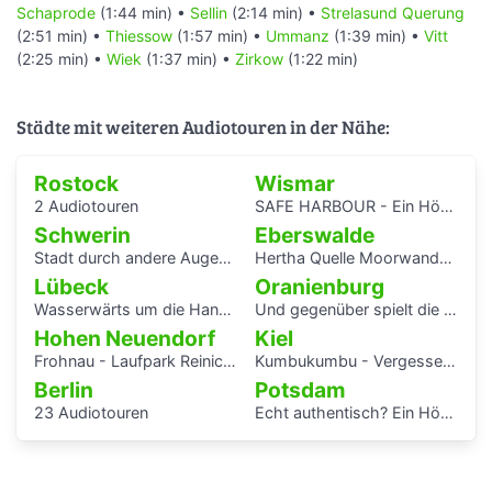
Schaprode
(1:44 min) •
Sellin
(2:14 min) •
Strelasund Querung
(2:51 min) •
Thiessow
(1:57 min) •
Ummanz
(1:39 min) •
Vitt
(2:25 min) •
Wiek
(1:37 min) •
Zirkow
(1:22 min)
Städte mit weiteren Audiotouren in der Nähe:
Rostock
Wismar
2 Audiotouren
SAFE HARBOUR - Ein Hörspaziergang über Migrationsgeschichte
Schwerin
Eberswalde
Stadt durch andere Augen - Schwerin Dreesch
Hertha Quelle Moorwanderung
Lübeck
Oranienburg
Wasserwärts um die Hansestadt Lübek herum
Und gegenüber spielt die Blaskapelle
Hohen Neuendorf
Kiel
Frohnau - Laufpark Reinickendorf
Kumbukumbu - Vergessenen Stimmen auf der Spur
Berlin
Potsdam
23 Audiotouren
Echt authentisch? Ein Hörspaziergang durch Potsdams Mitte