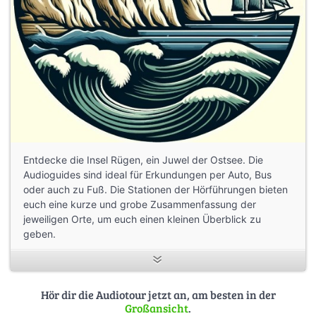
Entdecke die Insel Rügen, ein Juwel der Ostsee. Die
Audioguides sind ideal für Erkundungen per Auto, Bus
oder auch zu Fuß. Die Stationen der Hörführungen bieten
euch eine kurze und grobe Zusammenfassung der
jeweiligen Orte, um euch einen kleinen Überblick zu
geben.
Spaziert durch die Seebäder und bewundert die
historischen Villen. Der Nationalpark Jasmund mit seinen
Kreidefelsen und uralten Wäldern inspirierte bereits
Hör dir die Audiotour jetzt an, am besten in der
Großansicht
.
Künstler wie Caspar David Friedrich. Erkundet die