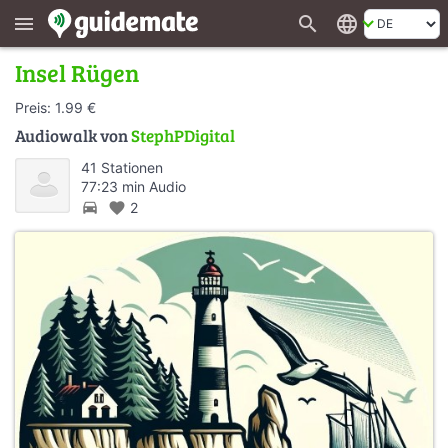
search
language
menu
Insel Rügen
Preis: 1.99 €
Audiowalk von
StephPDigital
41 Stationen
77:23 min Audio
directions_car
favorite
2