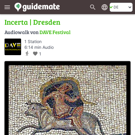
search
language
menu
Incerta | Dresden
Audiowalk von
DAVE Festival
1 Station
6:14 min Audio
directions_walk
favorite
1