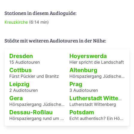
Stationen in diesem Audioguide:
Kreuzkirche
(6:14 min)
Städte mit weiteren Audiotouren in der Nähe:
Dresden
Hoyerswerda
15 Audiotouren
Hier spricht die Landschaft
Cottbus
Altenburg
Fürst Pückler und Branitz
Hörspaziergang Jüdische Geschichte in Altenburg
Leipzig
Prag
2 Audiotouren
3 Audiotouren
Gera
Lutherstadt Wittenberg
Hörspaziergang Jüdisches Leben und jüdische Geschichte in Gera
Lutherstadt Wittenberg
Dessau-Roßlau
Potsdam
Hörspaziergang rund um die Laubenganghäuser der Bauhaussiedlung Törten
Echt authentisch? Ein Hörspaziergang durch Potsdams Mitte