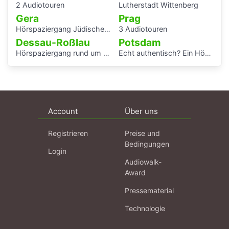
2 Audiotouren
Lutherstadt Wittenberg
Gera
Prag
Hörspaziergang Jüdisches Leben und jüdische Geschichte in Gera
3 Audiotouren
Dessau-Roßlau
Potsdam
Hörspaziergang rund um die Laubenganghäuser der Bauhaussiedlung Törten
Echt authentisch? Ein Hörspaziergang durch Potsdams Mitte
Account
Über uns
Registrieren
Preise und
Bedingungen
Login
Audiowalk-
Award
Pressematerial
Technologie