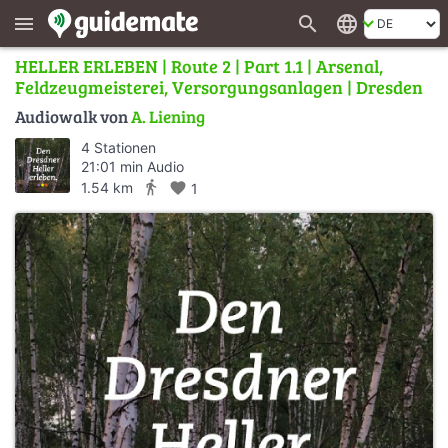
search
language
menu
HELLER ERLEBEN | Route 2 | Part 1.1 | Arsenal,
Feldzeugmeisterei, Versorgungsanlagen | Dresden
Audiowalk von
A. Liening
4 Stationen
21:01 min Audio
directions_walk
1.54 km
favorite
1