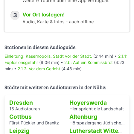
Weitere Touren über eine App verfügbar.
3
Vor Ort loslegen!
Audio, Karte & Infos - auch offline.
Stationen in diesem Audioguide:
Einleitung: Kasernopolis, Stadt vor der Stadt.
(2:44 min) •
2.1.1:
Explosionsgefahr
(9:06 min) •
2.b: Auf ein Kommissbrot
(4:23
min) •
2.1.2: Vor dem Gericht
(4:48 min)
Städte mit weiteren Audiotouren in der Nähe:
Dresden
Hoyerswerda
15 Audiotouren
Hier spricht die Landschaft
Cottbus
Altenburg
Fürst Pückler und Branitz
Hörspaziergang Jüdische Geschichte in Altenburg
Leipzig
Lutherstadt Wittenberg