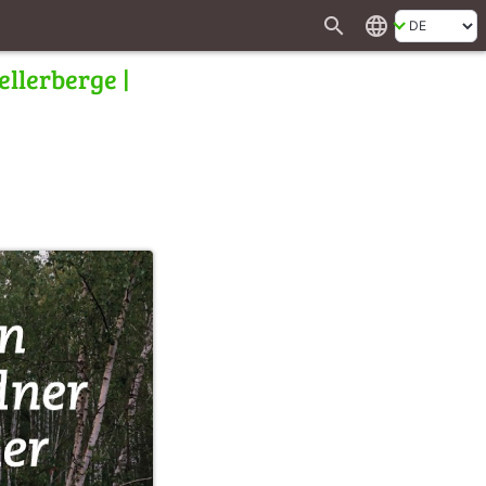
search
language
ellerberge |