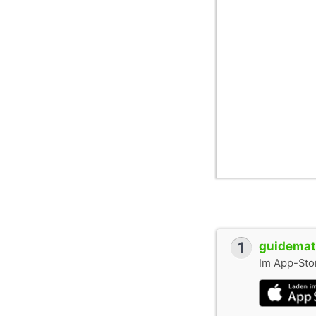
1
guidemate
Im App-Stor