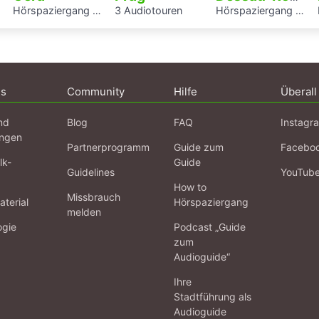
Hörspaziergang Jüdisches Leben und jüdische Geschichte in Gera
3 Audiotouren
Hörspaziergang rund um die Laubenganghäuser der Bauhaussiedlung Törten
ns
Community
Hilfe
Überall
nd
Blog
FAQ
Instagr
ngen
Partnerprogramm
Guide zum
Facebo
lk-
Guide
Guidelines
YouTub
How to
Missbrauch
terial
Hörspaziergang
melden
ogie
Podcast „Guide
zum
Audioguide“
Ihre
Stadtführung als
Audioguide