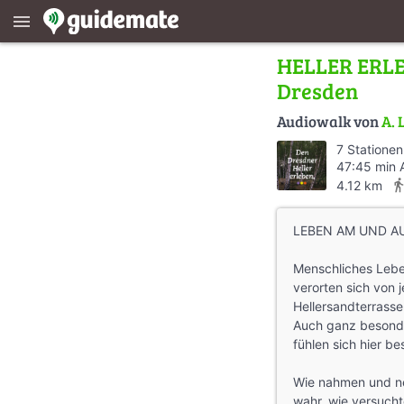
menu
HELLER ERLEBE
Dresden
Audiowalk von
A. 
7 Stationen
47:45 min 
directions_w
4.12 km
LEBEN AM UND A
Menschliches Lebe
verorten sich von 
Hellersandterrasse
Auch ganz besonde
fühlen sich hier b
Wie nahmen und n
wahr, wie versucht