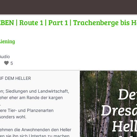
N | Route 1 | Part 1 | Trachenberge bis H
Liening
Audio
alk
favorite
5
UF DEM HELLER
n; Siedlungen und Landwirtschaft,
jeher eher am Rande der kargen
.
re Tier- und P!anzenarten
esonders wohl.
ehmen die Anwohnenden den Heller
en sie ihn sich Untertan zu machen,