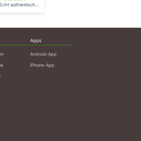
Echt authentisch? Ein Hörspaziergang durch Potsdams Mitte
Apps
am
Android-App
ok
iPhone-App
e