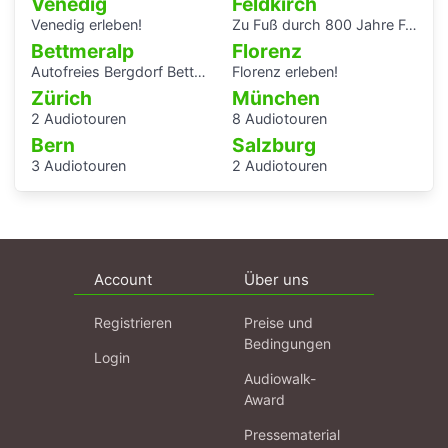
Venedig
Feldkirch
Venedig erleben!
Zu Fuß durch 800 Jahre Feldkirch
Bettmeralp
Florenz
Autofreies Bergdorf Bettmeralp
Florenz erleben!
Zürich
München
2 Audiotouren
8 Audiotouren
Bern
Salzburg
3 Audiotouren
2 Audiotouren
Account
Über uns
Registrieren
Preise und
Bedingungen
Login
Audiowalk-
Award
Pressematerial