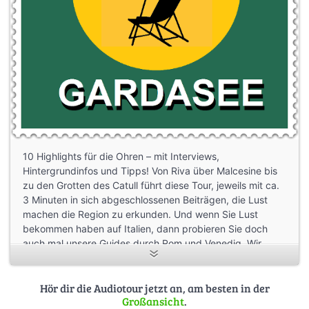
10 Highlights für die Ohren – mit Interviews,
Hintergrundinfos und Tipps! Von Riva über Malcesine bis
zu den Grotten des Catull führt diese Tour, jeweils mit ca.
3 Minuten in sich abgeschlossenen Beiträgen, die Lust
machen die Region zu erkunden. Und wenn Sie Lust
bekommen haben auf Italien, dann probieren Sie doch
auch mal unsere Guides durch Rom und Venedig. Wir
wünschen viel Vergnügen!
Audioguide: Gardasee
Hör dir die Audiotour jetzt an, am besten in der
Großansicht
.
Autoren: Matthias Morgenroth und Bettina Bünker