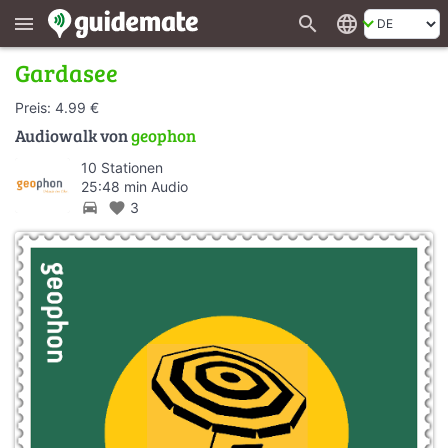
search
language
menu
Gardasee
Preis: 4.99 €
Audiowalk von
geophon
10 Stationen
25:48 min Audio
directions_car
favorite
3