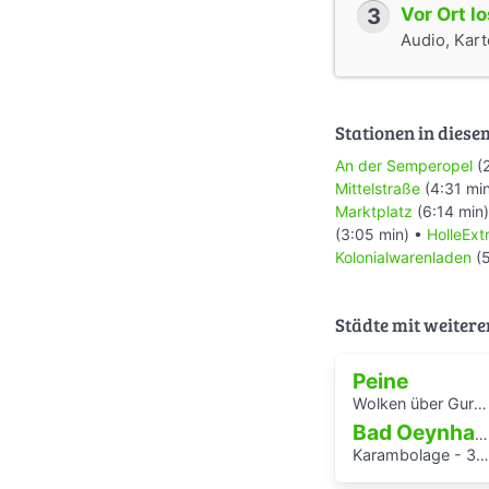
3
Vor Ort l
Audio, Karte
Stationen in diese
An der Semperopel
(2
Mittelstraße
(4:31 mi
Marktplatz
(6:14 min
(3:05 min) •
HolleExt
Kolonialwarenladen
(5
Städte mit weitere
Peine
Wolken über Gurbet - ein Hörspaziergang im Schatten des Stahlwerks
Bad Oeynhausen
Karambolage - 3 Hörstationen