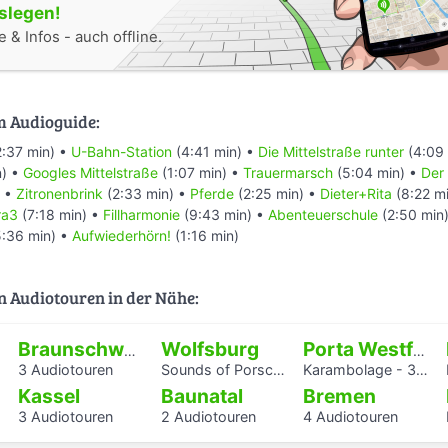
oslegen!
 & Infos - auch offline.
m Audioguide:
:37 min) •
U-Bahn-Station
(4:41 min) •
Die Mittelstraße runter
(4:09 
n) •
Googles Mittelstraße
(1:07 min) •
Trauermarsch
(5:04 min) •
Der
) •
Zitronenbrink
(2:33 min) •
Pferde
(2:25 min) •
Dieter+Rita
(8:22 m
ra3
(7:18 min) •
Fillharmonie
(9:43 min) •
Abenteuerschule
(2:50 min)
:36 min) •
Aufwiederhörn!
(1:16 min)
n Audiotouren in der Nähe:
Wolfsburg
Braunschweig
Porta Westfalica
3 Audiotouren
Sounds of Porschestraße
Karambolage - 3 Hörstationen
Kassel
Baunatal
Bremen
3 Audiotouren
2 Audiotouren
4 Audiotouren