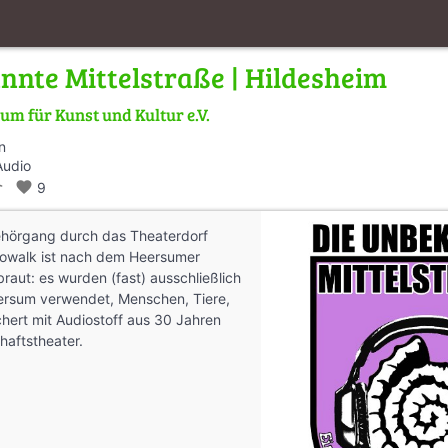
nnte Mittelstraße | Hildesheim
um für Kunst und Kultur e.V.
n
Audio
_walk
favorite
9
Gehörgang durch das Theaterdorf
owalk ist nach dem Heersumer
raut: es wurden (fast) ausschließlich
rsum verwendet, Menschen, Tiere,
hert mit Audiostoff aus 30 Jahren
aftstheater.