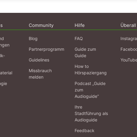
ns
Community
Hilfe
Überall
nd
Blog
FAQ
Instagr
ngen
Partnerprogramm
Guide zum
Facebo
lk-
Guide
Guidelines
YouTub
How to
Missbrauch
terial
Hörspaziergang
melden
ogie
Podcast „Guide
zum
Audioguide“
Ihre
Stadtführung als
Audioguide
Feedback