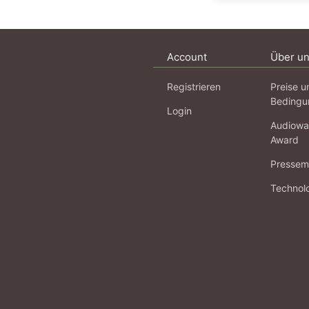
Account
Über u
Registrieren
Preise u
Bedingu
Login
Audiowa
Award
Pressema
Technol