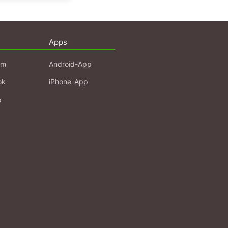
Apps
am
Android-App
ok
iPhone-App
e