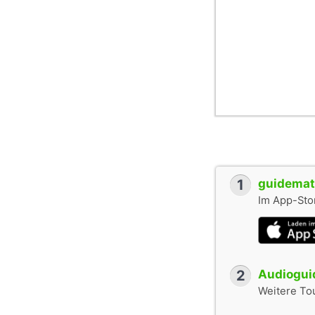
1
guidemate
Im App-Stor
2
Audioguid
Weitere To