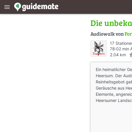
menu
Die unbeka
Audiowalk von
For
17 Statione
78:02 min 
directions
2.04 km
Ein heimatlicher 
Heersum. Der Audi
Reinheitsgebot geb
Geräusche aus Hee
Elemente, angereic
Heersumer Landsch