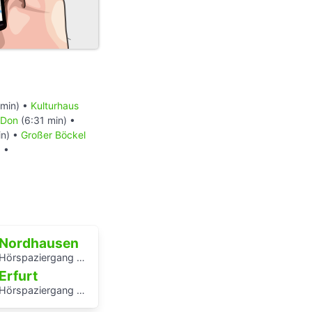
min) •
Kulturhaus
 Don
(6:31 min) •
in) •
Großer Böckel
 •
Nordhausen
Hörspaziergang Jüdische Geschichte in Nordhausen
Erfurt
Hörspaziergang mit Rabbiner Alexander Nachama in Erfurt