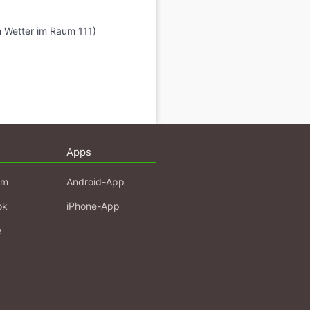
m Wetter im Raum 111)
Apps
am
Android-App
ok
iPhone-App
e