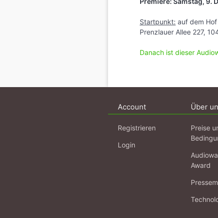
Premiere: Samstag, 9.
Startpunkt:
auf dem Hof 
Prenzlauer Allee 227, 10
Danach ist dieser Audio
Account
Über u
Registrieren
Preise u
Bedingu
Login
Audiowa
Award
Pressema
Technol