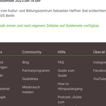
 Dezember 2023 um 14 Uhr
vom Kultur- und Bildungszentrum Sebastian Haffner (bei schlechte
405 Berlin
walk immer und nach eigenem Zeitplan auf Guidemate verfügbar.
ns
Community
Hilfe
Überall
nd
Blog
FAQ
Instagr
ngen
Partnerprogramm
Guide zum
Facebo
lk-
Guide
Guidelines
YouTub
How to
Missbrauch
terial
Hörspaziergang
melden
ogie
Podcast „Guide
zum