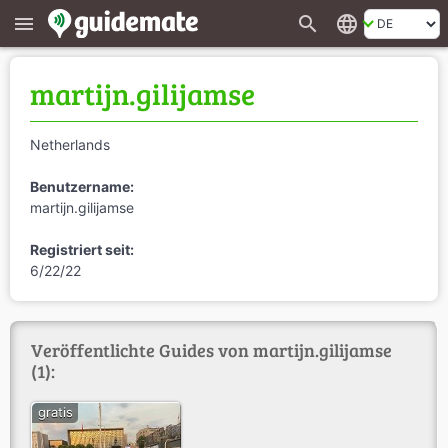
search
language
menu
martijn.gilijamse
Netherlands
Benutzername:
martijn.gilijamse
Registriert seit:
6/22/22
Veröffentlichte Guides von martijn.gilijamse
(1):
gratis