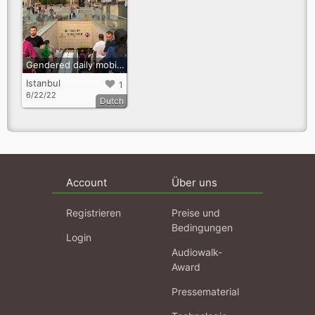
Gendered daily mobility in Beyoglu
Istanbul
1
6/22/22
Dutch
Account
Über uns
Registrieren
Preise und
Bedingungen
Login
Audiowalk-
Award
Pressematerial