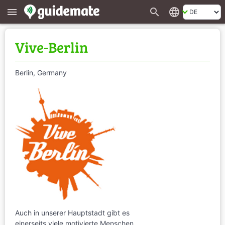
search
language
menu
Vive-Berlin
Berlin, Germany
Auch in unserer Hauptstadt gibt es
einerseits viele motivierte Menschen