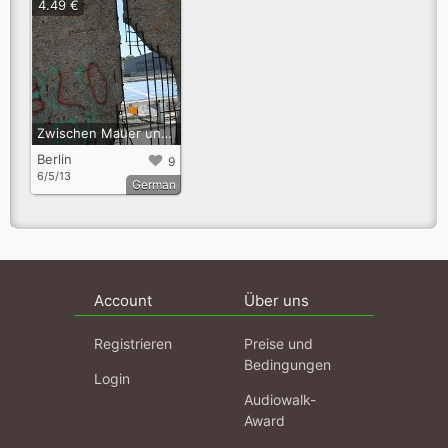
4.49 €
Zwischen Mauer und Potsdamer Platz
Berlin
9
6/5/13
German
Account
Über uns
Registrieren
Preise und
Bedingungen
Login
Audiowalk-
Award