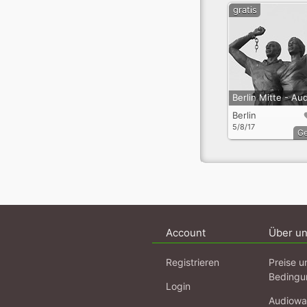
gratis
Berlin
5/8/17
G
Account
Über u
Registrieren
Preise u
Bedingu
Login
Audiowa