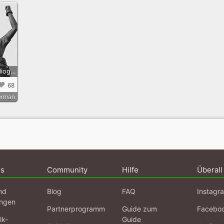
Berlin Mitte - Audioguidetour zu Unfreier Arbeit und Rassismus
68
erman
ns
Community
Hilfe
Überall
nd
Blog
FAQ
Instagr
ngen
Partnerprogramm
Guide zum
Facebo
lk-
Guide