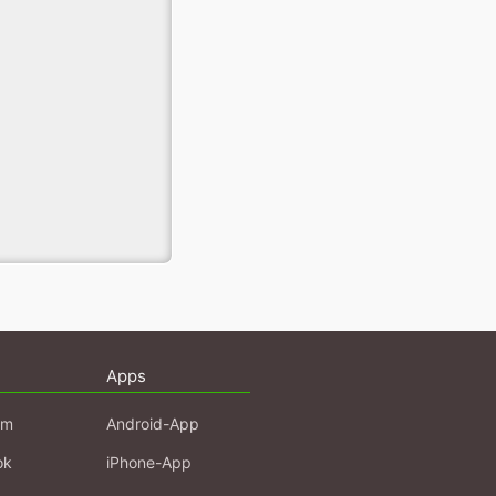
Apps
am
Android-App
ok
iPhone-App