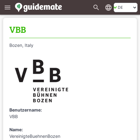
search
language
menu
VBB
Bozen, Italy
Benutzername:
VBB
Name:
VereinigteBuehnenBozen