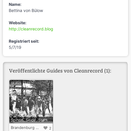
Name:
Bettina von Bülow
Website:
http://cleanrecord.blog
Registriert seit:
5/7/19
Veröffentlichte Guides von Cleanrecord (1):
gratis
Spinne, Seide, Stahl – Arbeit und Kunst in Brandenburg.
Brandenburg an der Havel
2