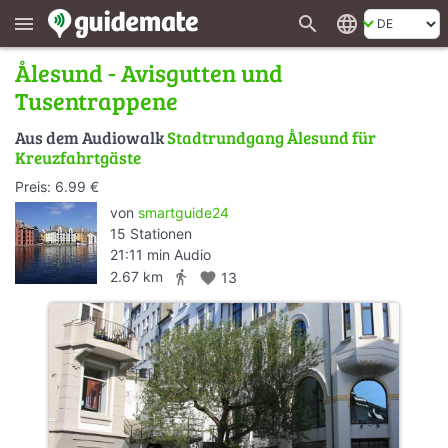
search
language
menu
Ålesund - Avisgutten und
Tusentrappene
Aus dem Audiowalk
Stadtrundgang Ålesund für
Kreuzfahrtgäste
Preis: 6.99 €
von
smartguide24
15 Stationen
21:11 min Audio
directions_walk
2.67 km
favorite
13