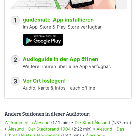
1
guidemate-App installieren
Im App-Store & Play-Store verfügbar.
2
Audioguide in der App öffnen
Weitere Touren über eine App verfügbar.
3
Vor Ort loslegen!
Audio, Karte & Infos - auch offline.
Andere Stationen in dieser Audiotour:
Willkommen in Ålesund
(1:11 min) •
Die Stadt Ålesund
(1:37 min)
•
Ålesund - Der Stadtbrand 1904
(2:22 min) •
Ålesund - Das
schmalste Haus Norwegens
(1:40 min) •
Ålesund -