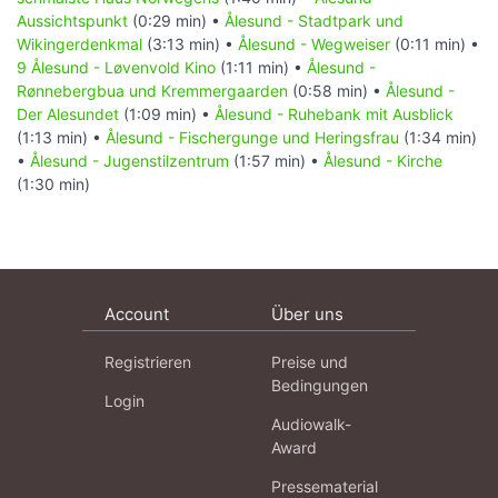
Aussichtspunkt
(0:29 min) •
Ålesund - Stadtpark und
Wikingerdenkmal
(3:13 min) •
Ålesund - Wegweiser
(0:11 min) •
9 Ålesund - Løvenvold Kino
(1:11 min) •
Ålesund -
Rønnebergbua und Kremmergaarden
(0:58 min) •
Ålesund -
Der Alesundet
(1:09 min) •
Ålesund - Ruhebank mit Ausblick
(1:13 min) •
Ålesund - Fischergunge und Heringsfrau
(1:34 min)
•
Ålesund - Jugenstilzentrum
(1:57 min) •
Ålesund - Kirche
(1:30 min)
Account
Über uns
Registrieren
Preise und
Bedingungen
Login
Audiowalk-
Award
Pressematerial