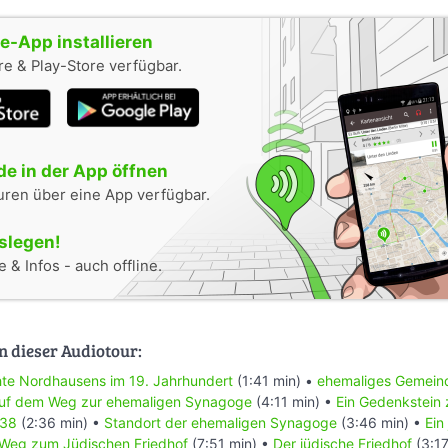
-App installieren
e & Play-Store verfügbar.
e in der App öffnen
uren über eine App verfügbar.
oslegen!
 & Infos - auch offline.
n dieser Audiotour:
hte Nordhausens im 19. Jahrhundert
(1:41 min) •
ehemaliges Gemeind
uf dem Weg zur ehemaligen Synagoge
(4:11 min) •
Ein Gedenkstein
938
(2:36 min) •
Standort der ehemaligen Synagoge
(3:46 min) •
Ein
Weg zum Jüdischen Friedhof
(7:51 min) •
Der jüdische Friedhof
(3:17