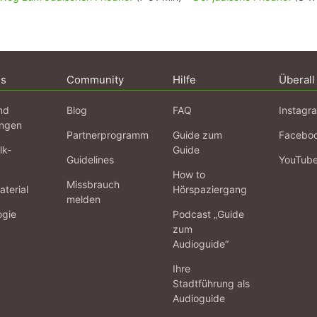
ns
Community
Hilfe
Überall
nd
Blog
FAQ
Instagr
ngen
Partnerprogramm
Guide zum
Facebo
lk-
Guide
Guidelines
YouTub
How to
Missbrauch
terial
Hörspaziergang
melden
ogie
Podcast „Guide
zum
Audioguide“
Ihre
Stadtführung als
Audioguide