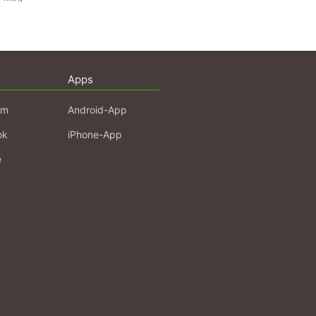
Apps
am
Android-App
ok
iPhone-App
e