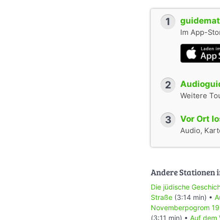
1
guidemate
Im App-Stor
2
Audioguid
Weitere To
3
Vor Ort l
Audio, Karte
Andere Stationen i
Die jüdische Geschic
Straße
(3:14 min) •
A
Novemberpogrom 1
(3:11 min) •
Auf dem 