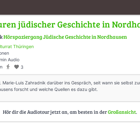
uren jüdischer Geschichte in Nordh
lk
Hörspaziergang Jüdische Geschichte in Nordhausen
lturrat Thüringen
ionen
min Audio
directions_walk
km
favorite
3
 Marie-Luis Zahradnik darüber ins Gespräch, seit wann sie selbst zu
usens forscht und welche Quellen es dazu gibt.
Hör dir die Audiotour jetzt an, am besten in der
Großansicht
.