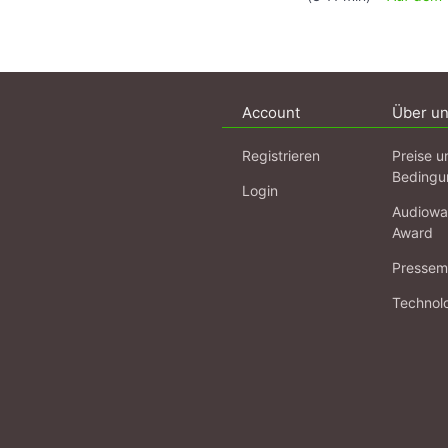
Account
Über u
Registrieren
Preise u
Bedingu
Login
Audiowa
Award
Pressema
Technol