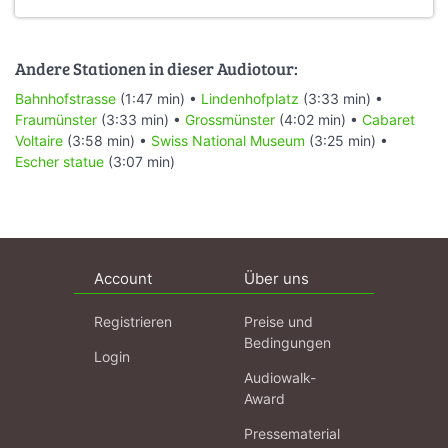
Andere Stationen in dieser Audiotour:
Bahnhofstrasse
(1:47 min) •
Lindenhofplatz
(3:33 min) •
Fraumünster
(3:33 min) •
Grossmünster
(4:02 min) •
Cabaret
Voltaire
(3:58 min) •
Swiss National Museum
(3:25 min) •
Escher statue
(3:07 min)
Account
Über uns
Registrieren
Preise und
Bedingungen
Login
Audiowalk-
Award
Pressematerial