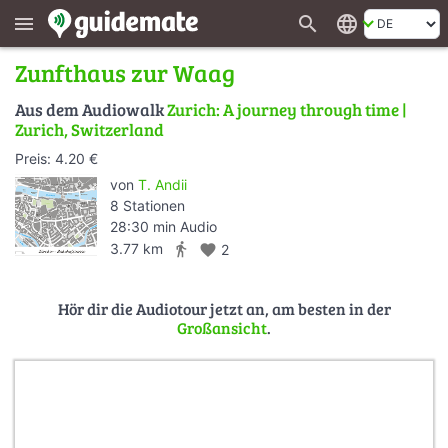
search
language
menu
Zunfthaus zur Waag
Aus dem Audiowalk
Zurich: A journey through time |
Zurich, Switzerland
Preis: 4.20 €
von
T. Andii
8 Stationen
28:30 min Audio
directions_walk
3.77 km
favorite
2
Hör dir die Audiotour jetzt an, am besten in der
Großansicht
.