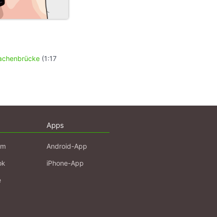
achenbrücke
(1:17
Apps
am
Android-App
ok
iPhone-App
e