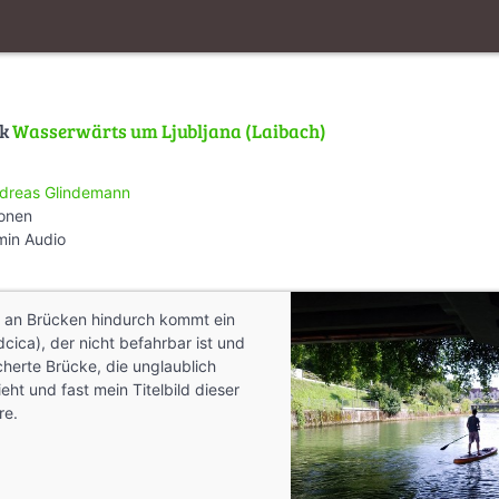
lk
Wasserwärts um Ljubljana (Laibach)
dreas Glindemann
ionen
min Audio
l an Brücken hindurch kommt ein
cica), der nicht befahrbar ist und
cherte Brücke, die unglaublich
ht und fast mein Titelbild dieser
re.