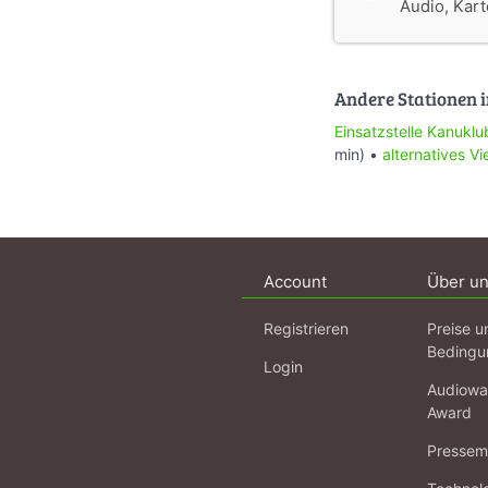
Audio, Karte
Andere Stationen i
Einsatzstelle Kanuklu
min) •
alternatives V
Account
Über u
Registrieren
Preise u
Bedingu
Login
Audiowa
Award
Pressema