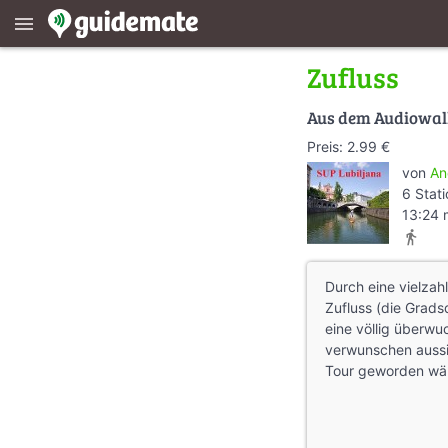
menu
Zufluss
Aus dem Audiowa
Preis: 2.99 €
von
An
6 Stat
13:24 
directions_walk
Durch eine vielzah
Zufluss (die Gradsd
eine völlig überwu
verwunschen aussie
Tour geworden wä