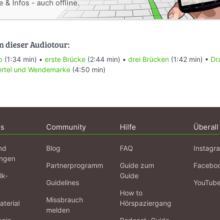
 & Infos - auch offline.
n dieser Audiotour:
b
(1:34 min) •
erste Brücke
(2:44 min) •
drei Brücken
(1:42 min) •
Dr
iertel und Wendemarke
(4:50 min)
ns
Community
Hilfe
Überall
nd
Blog
FAQ
Instagr
ngen
Partnerprogramm
Guide zum
Facebo
lk-
Guide
Guidelines
YouTub
How to
Missbrauch
terial
Hörspaziergang
melden