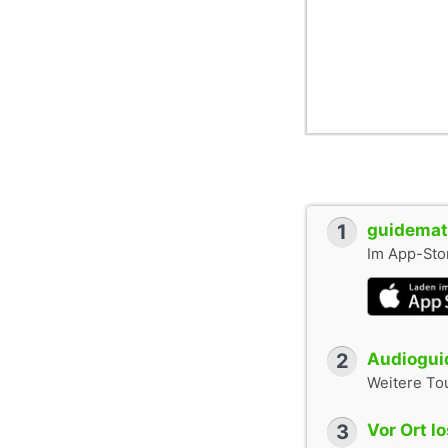
1
guidemate
Im App-Stor
2
Audioguid
Weitere To
3
Vor Ort l