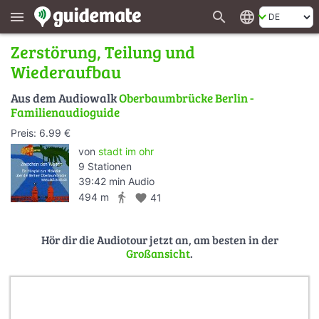
search
language
menu
Zerstörung, Teilung und
Wiederaufbau
Aus dem Audiowalk
Oberbaumbrücke Berlin -
Familienaudioguide
Preis: 6.99 €
von
stadt im ohr
9 Stationen
39:42 min Audio
directions_walk
494 m
favorite
41
Hör dir die Audiotour jetzt an, am besten in der
Großansicht
.