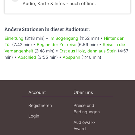
Audio, Karte & Infos - auch offline.
Andere Stationen in dieser Audiotour:
Einleitung
(3:18 min) •
Im Bogengang
(1:52 min) •
Hinter der
Tür
(7:42 min) •
Beginn der Zeitreise
(6:59 min) •
Reise in die
Vergangenheit
(2:48 min) •
Erst aus Holz, dann aus Stein
(4:57
min) •
Abschied
(3:55 min) •
Abspann
(1:40 min)
Account
Über uns
Registrieren
Preise und
Bedingungen
Login
Audiowalk-
Award